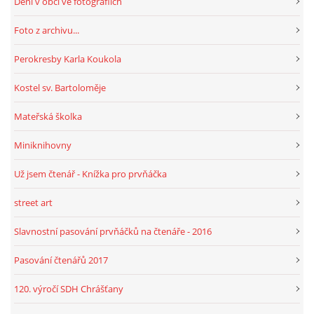
Dění v obci ve fotografiích
Foto z archivu...
HRY, KVÍZY, VZDĚLÁVÁNÍ ON-LINE
Perokresby Karla Koukola
Obecní knihovna Chrášťany
Kostel sv. Bartoloměje
Chrášťany 74
Mateřská školka
373 04
knihovnachrastany@seznam.cz
Miniknihovny
Už jsem čtenář - Knížka pro prvňáčka
street art
© 2026 eStránky.cz
|
RSS
|
WebSlice
|
Tisk
|
Aktualizováno: 1. 8. 2026
|
Slavnostní pasování prvňáčků na čtenáře - 2016
Nahoru ↑
Pasování čtenářů 2017
120. výročí SDH Chrášťany