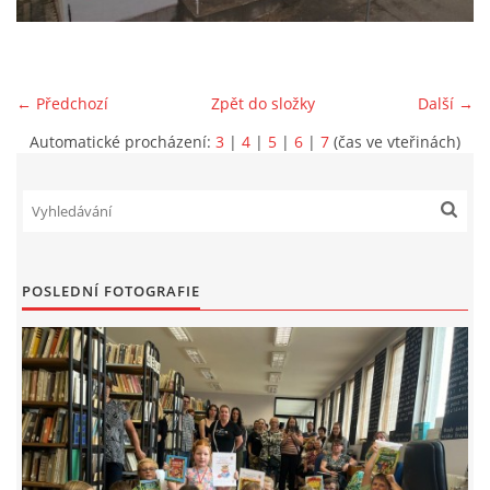
VIDEA Z DRONU
← Předchozí
Zpět do složky
Další →
STREET ART
Automatické procházení:
3
|
4
|
5
|
6
|
7
(čas ve vteřinách)
"KNIHOBUDKY"
ČASOSBĚRY - CHRÁŠŤANY
POSLEDNÍ FOTOGRAFIE
PROJEKT FLYNN "KNIHOVNA" CARSEN
E-KNIHY DO KAŽDÉ KNIHOVNY
GRANTY A DOTACE