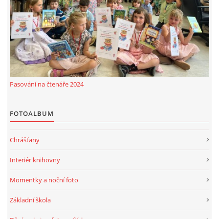
MOBILNÍ APLIKACE
FREE WIFI
VÝZNAČNÍ RODÁCI
Pasování na čtenáře 2024
FOTOALBUM
FOTOALBUM
PODĚKOVÁNÍ
Chrášťany
NAPSALI O NÁS....
Interiér knihovny
Momentky a noční foto
SLUŽBY
Základní škola
KNIHOVNÍ ŘÁD