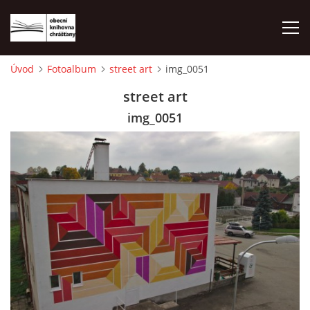
Úvod
Fotoalbum
street art
img_0051
ÚVOD
street art
img_0051
LETNÍ KINO 2026
VÝPŮJČNÍ DOBA
KONTAKTY
ON-LINE KATALOG
WEBOVÁ KAMERA