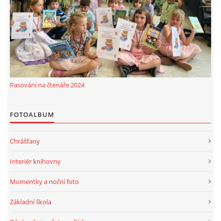
MOBILNÍ APLIKACE
FREE WIFI
VÝZNAČNÍ RODÁCI
Pasování na čtenáře 2024
FOTOALBUM
FOTOALBUM
PODĚKOVÁNÍ
Chrášťany
NAPSALI O NÁS....
Interiér knihovny
Momentky a noční foto
SLUŽBY
Základní škola
KNIHOVNÍ ŘÁD