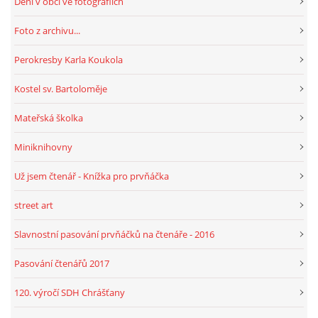
Dění v obci ve fotografiích
Foto z archivu...
HRY, KVÍZY, VZDĚLÁVÁNÍ ON-LINE
Perokresby Karla Koukola
Obecní knihovna Chrášťany
Kostel sv. Bartoloměje
Chrášťany 74
Mateřská školka
373 04
knihovnachrastany@seznam.cz
Miniknihovny
Už jsem čtenář - Knížka pro prvňáčka
street art
© 2026 eStránky.cz
|
RSS
|
WebSlice
|
Tisk
|
Aktualizováno: 1. 8. 2026
|
Slavnostní pasování prvňáčků na čtenáře - 2016
Nahoru ↑
Pasování čtenářů 2017
120. výročí SDH Chrášťany