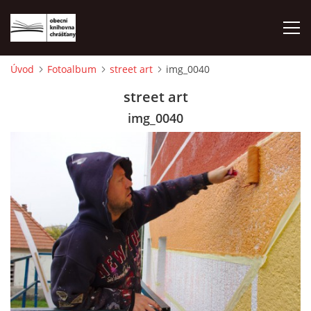
Úvod
Fotoalbum
street art
img_0040
ÚVOD
street art
img_0040
LETNÍ KINO 2026
VÝPŮJČNÍ DOBA
KONTAKTY
ON-LINE KATALOG
WEBOVÁ KAMERA