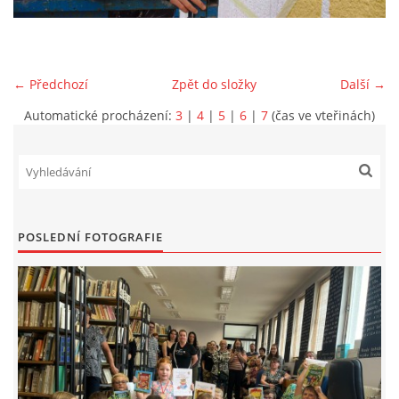
VIDEA Z DRONU
← Předchozí
Zpět do složky
Další →
STREET ART
Automatické procházení:
3
|
4
|
5
|
6
|
7
(čas ve vteřinách)
"KNIHOBUDKY"
ČASOSBĚRY - CHRÁŠŤANY
POSLEDNÍ FOTOGRAFIE
PROJEKT FLYNN "KNIHOVNA" CARSEN
E-KNIHY DO KAŽDÉ KNIHOVNY
GRANTY A DOTACE