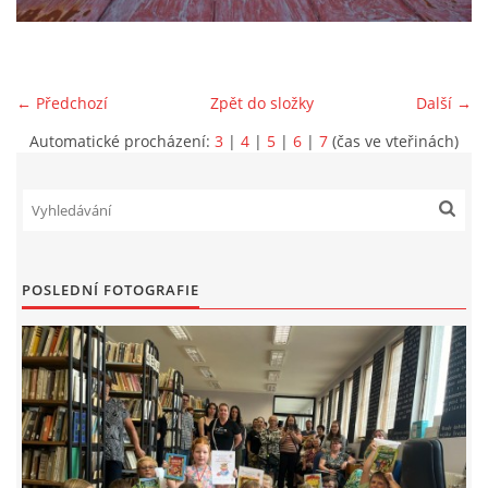
VIDEA Z DRONU
← Předchozí
Zpět do složky
Další →
STREET ART
Automatické procházení:
3
|
4
|
5
|
6
|
7
(čas ve vteřinách)
"KNIHOBUDKY"
ČASOSBĚRY - CHRÁŠŤANY
POSLEDNÍ FOTOGRAFIE
PROJEKT FLYNN "KNIHOVNA" CARSEN
E-KNIHY DO KAŽDÉ KNIHOVNY
GRANTY A DOTACE