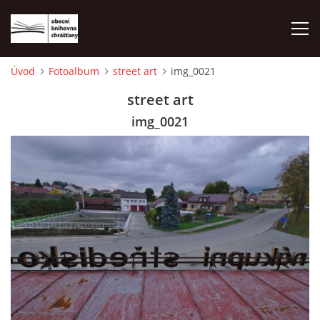
Úvod
Fotoalbum
street art
img_0021
ÚVOD
street art
img_0021
LETNÍ KINO 2026
VÝPŮJČNÍ DOBA
KONTAKTY
ON-LINE KATALOG
WEBOVÁ KAMERA