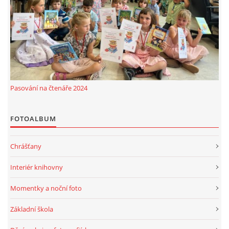
MOBILNÍ APLIKACE
FREE WIFI
VÝZNAČNÍ RODÁCI
Pasování na čtenáře 2024
FOTOALBUM
FOTOALBUM
PODĚKOVÁNÍ
Chrášťany
NAPSALI O NÁS....
Interiér knihovny
Momentky a noční foto
SLUŽBY
Základní škola
KNIHOVNÍ ŘÁD