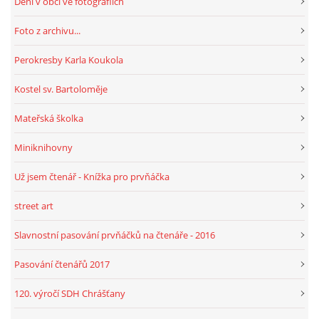
Dění v obci ve fotografiích
Foto z archivu...
HRY, KVÍZY, VZDĚLÁVÁNÍ ON-LINE
Perokresby Karla Koukola
Obecní knihovna Chrášťany
Kostel sv. Bartoloměje
Chrášťany 74
Mateřská školka
373 04
knihovnachrastany@seznam.cz
Miniknihovny
Už jsem čtenář - Knížka pro prvňáčka
street art
© 2026 eStránky.cz
|
RSS
|
WebSlice
|
Tisk
|
Aktualizováno: 1. 8. 2026
|
Slavnostní pasování prvňáčků na čtenáře - 2016
Nahoru ↑
Pasování čtenářů 2017
120. výročí SDH Chrášťany