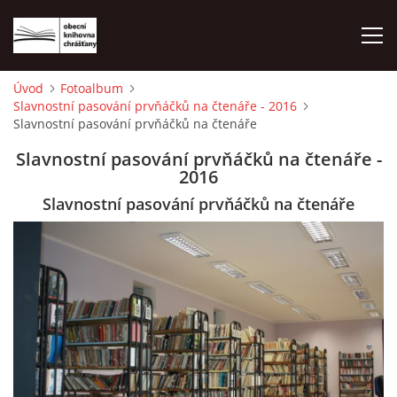
Úvod
Fotoalbum
Slavnostní pasování prvňáčků na čtenáře - 2016
ÚVOD
Slavnostní pasování prvňáčků na čtenáře
Slavnostní pasování prvňáčků na čtenáře -
LETNÍ KINO 2026
2016
Slavnostní pasování prvňáčků na čtenáře
VÝPŮJČNÍ DOBA
KONTAKTY
ON-LINE KATALOG
WEBOVÁ KAMERA