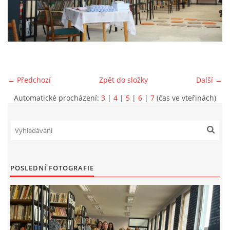
VIDEA Z DRONU
STREET ART
← Předchozí
Zpět do složky
Další →
"KNIHOBUDKY"
Automatické procházení:
3
|
4
|
5
|
6
|
7
(čas ve vteřinách)
ČASOSBĚRY - CHRÁŠŤANY
PROJEKT FLYNN "KNIHOVNA" CARSEN
POSLEDNÍ FOTOGRAFIE
E-KNIHY DO KAŽDÉ KNIHOVNY
GRANTY A DOTACE