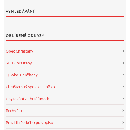
VYHLEDÁVÁNÍ
OBLÍBENÉ ODKAZY
Obec Chrášťany
SDH Chrášťany
TJ Sokol Chrášťany
Chrášťanský spolek Sluníčko
Ubytování v Chrášťanech
Bechyňsko
Pravidla českého pravopisu