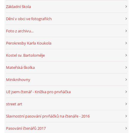
Základní škola
HRY, KVÍZY, VZDĚLÁVÁNÍ ON-LINE
Dění v obci ve fotografiích
Foto z archivu...
Obecní knihovna Chrášťany
Perokresby Karla Koukola
Chrášťany 74
373 04
Kostel sv. Bartoloměje
knihovnachrastany@seznam.cz
Mateřská školka
Miniknihovny
Už jsem čtenář - Knížka pro prvňáčka
© 2026 eStránky.cz
|
RSS
|
WebSlice
|
Tisk
|
Aktualizováno: 1. 8. 2026
|
Nahoru ↑
street art
Slavnostní pasování prvňáčků na čtenáře - 2016
Pasování čtenářů 2017