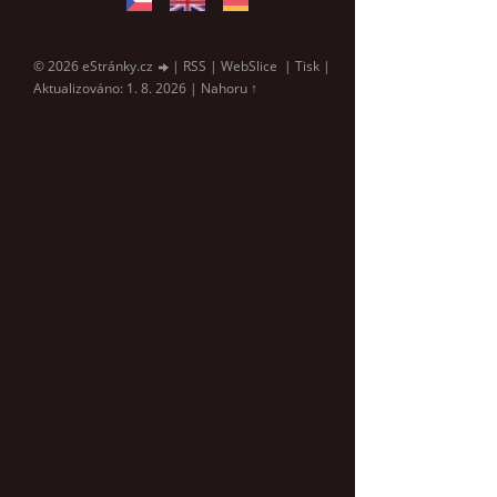
© 2026 eStránky.cz
|
RSS
|
WebSlice
|
Tisk
|
Aktualizováno: 1. 8. 2026
|
Nahoru ↑