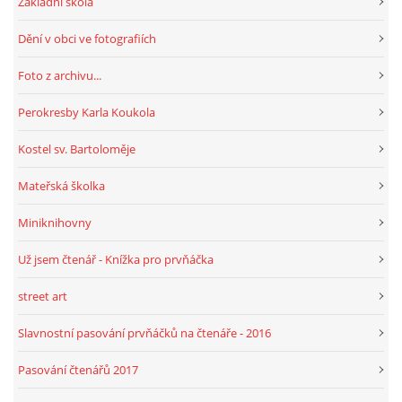
Základní škola
Dění v obci ve fotografiích
HRY, KVÍZY, VZDĚLÁVÁNÍ ON-LINE
Foto z archivu...
Obecní knihovna Chrášťany
Perokresby Karla Koukola
Chrášťany 74
Kostel sv. Bartoloměje
373 04
knihovnachrastany@seznam.cz
Mateřská školka
Miniknihovny
Už jsem čtenář - Knížka pro prvňáčka
© 2026 eStránky.cz
|
RSS
|
WebSlice
|
Tisk
|
Aktualizováno: 1. 8. 2026
|
street art
Nahoru ↑
Slavnostní pasování prvňáčků na čtenáře - 2016
Pasování čtenářů 2017