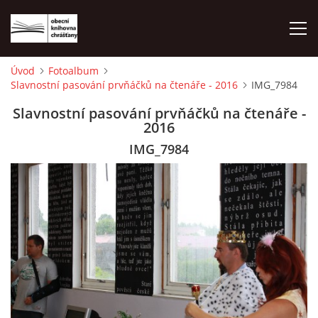
Úvod
Fotoalbum
Slavnostní pasování prvňáčků na čtenáře - 2016
IMG_7984
ÚVOD
Slavnostní pasování prvňáčků na čtenáře -
2016
LETNÍ KINO 2026
IMG_7984
VÝPŮJČNÍ DOBA
KONTAKTY
ON-LINE KATALOG
WEBOVÁ KAMERA