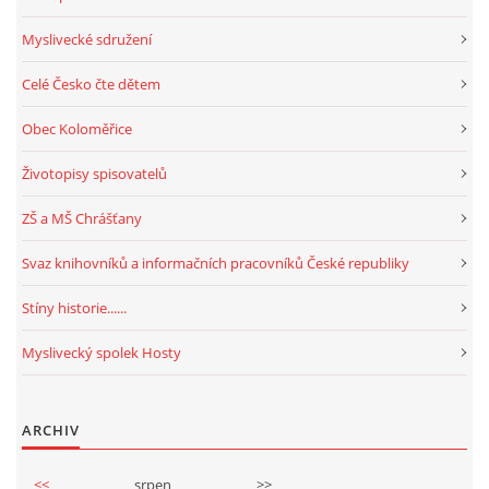
Myslivecké sdružení
Celé Česko čte dětem
Obec Koloměřice
Životopisy spisovatelů
ZŠ a MŠ Chrášťany
Svaz knihovníků a informačních pracovníků České republiky
Stíny historie......
Myslivecký spolek Hosty
ARCHIV
<<
srpen
>>