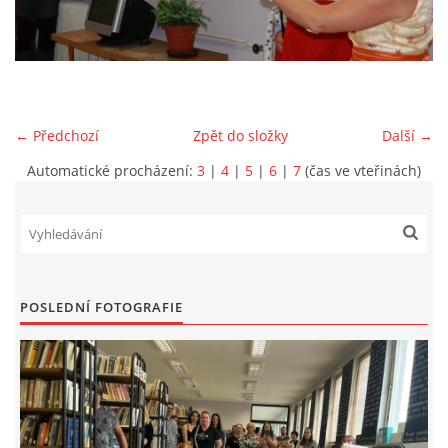
VIDEA Z DRONU
STREET ART
← Předchozí
Zpět do složky
Další →
"KNIHOBUDKY"
Automatické procházení:
3
|
4
|
5
|
6
|
7
(čas ve vteřinách)
ČASOSBĚRY - CHRÁŠŤANY
PROJEKT FLYNN "KNIHOVNA" CARSEN
POSLEDNÍ FOTOGRAFIE
E-KNIHY DO KAŽDÉ KNIHOVNY
GRANTY A DOTACE