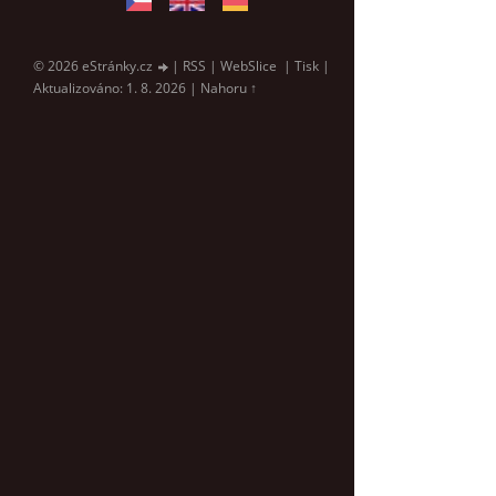
© 2026 eStránky.cz
|
RSS
|
WebSlice
|
Tisk
|
Aktualizováno: 1. 8. 2026
|
Nahoru ↑