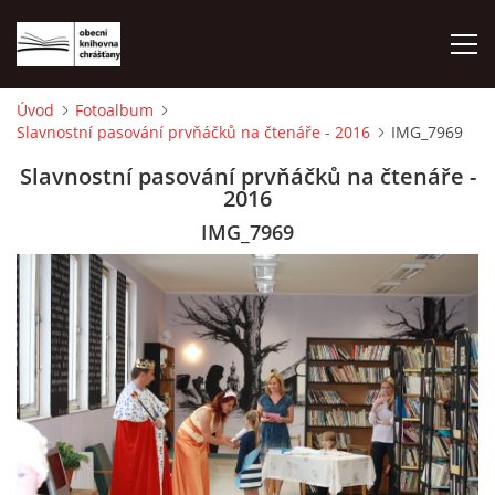
Úvod
Fotoalbum
Slavnostní pasování prvňáčků na čtenáře - 2016
IMG_7969
ÚVOD
Slavnostní pasování prvňáčků na čtenáře -
2016
LETNÍ KINO 2026
IMG_7969
VÝPŮJČNÍ DOBA
KONTAKTY
ON-LINE KATALOG
WEBOVÁ KAMERA