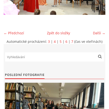
VIDEA Z DRONU
STREET ART
← Předchozí
Zpět do složky
Další →
"KNIHOBUDKY"
Automatické procházení:
3
|
4
|
5
|
6
|
7
(čas ve vteřinách)
ČASOSBĚRY - CHRÁŠŤANY
PROJEKT FLYNN "KNIHOVNA" CARSEN
POSLEDNÍ FOTOGRAFIE
E-KNIHY DO KAŽDÉ KNIHOVNY
GRANTY A DOTACE