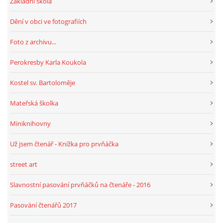
Základní škola
Dění v obci ve fotografiích
HRY, KVÍZY, VZDĚLÁVÁNÍ ON-LINE
Foto z archivu...
Obecní knihovna Chrášťany
Perokresby Karla Koukola
Chrášťany 74
Kostel sv. Bartoloměje
373 04
knihovnachrastany@seznam.cz
Mateřská školka
Miniknihovny
Už jsem čtenář - Knížka pro prvňáčka
© 2026 eStránky.cz
|
RSS
|
WebSlice
|
Tisk
|
Aktualizováno: 1. 8. 2026
|
street art
Nahoru ↑
Slavnostní pasování prvňáčků na čtenáře - 2016
Pasování čtenářů 2017