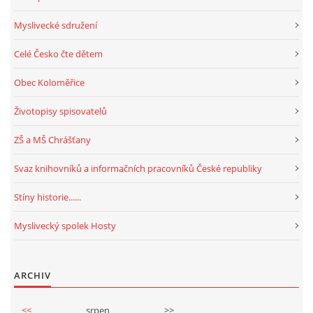
Myslivecké sdružení
Celé Česko čte dětem
Obec Koloměřice
Životopisy spisovatelů
ZŠ a MŠ Chrášťany
Svaz knihovníků a informačních pracovníků České republiky
Stíny historie......
Myslivecký spolek Hosty
ARCHIV
<<
srpen
>>