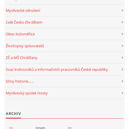
Myslivecké sdružení
Celé Česko čte dětem
Obec Koloměřice
Životopisy spisovatelů
ZŠ a MŠ Chrášťany
Svaz knihovníků a informačních pracovníků České republiky
Stíny historie......
Myslivecký spolek Hosty
ARCHIV
<<
srpen
>>