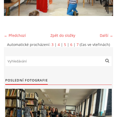
VIDEA Z DRONU
STREET ART
← Předchozí
Zpět do složky
Další →
"KNIHOBUDKY"
Automatické procházení:
3
|
4
|
5
|
6
|
7
(čas ve vteřinách)
ČASOSBĚRY - CHRÁŠŤANY
PROJEKT FLYNN "KNIHOVNA" CARSEN
POSLEDNÍ FOTOGRAFIE
E-KNIHY DO KAŽDÉ KNIHOVNY
GRANTY A DOTACE