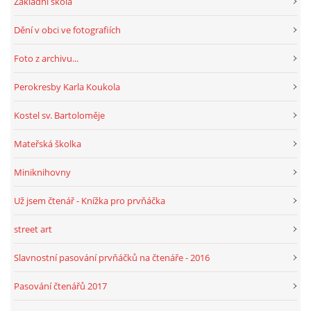
Základní škola
Dění v obci ve fotografiích
HRY, KVÍZY, VZDĚLÁVÁNÍ ON-LINE
Foto z archivu...
Obecní knihovna Chrášťany
Perokresby Karla Koukola
Chrášťany 74
Kostel sv. Bartoloměje
373 04
knihovnachrastany@seznam.cz
Mateřská školka
Miniknihovny
Už jsem čtenář - Knížka pro prvňáčka
© 2026 eStránky.cz
|
RSS
|
WebSlice
|
Tisk
|
Aktualizováno: 1. 8. 2026
|
street art
Nahoru ↑
Slavnostní pasování prvňáčků na čtenáře - 2016
Pasování čtenářů 2017