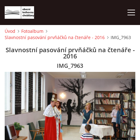
Úvod
Fotoalbum
Slavnostní pasování prvňáčků na čtenáře - 2016
IMG_7963
ÚVOD
Slavnostní pasování prvňáčků na čtenáře -
2016
LETNÍ KINO 2026
IMG_7963
VÝPŮJČNÍ DOBA
KONTAKTY
ON-LINE KATALOG
WEBOVÁ KAMERA