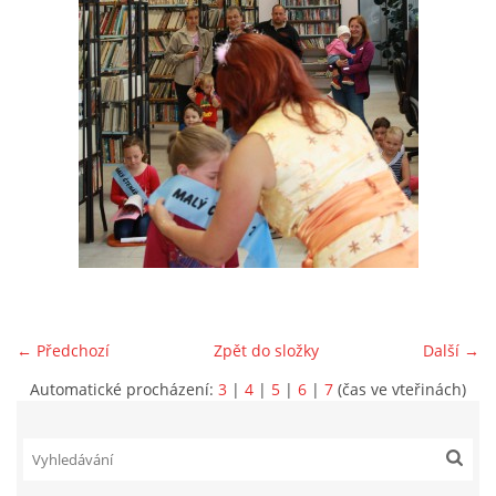
VIDEA Z DRONU
STREET ART
"KNIHOBUDKY"
ČASOSBĚRY - CHRÁŠŤANY
PROJEKT FLYNN "KNIHOVNA" CARSEN
← Předchozí
Zpět do složky
Další →
E-KNIHY DO KAŽDÉ KNIHOVNY
Automatické procházení:
3
|
4
|
5
|
6
|
7
(čas ve vteřinách)
GRANTY A DOTACE