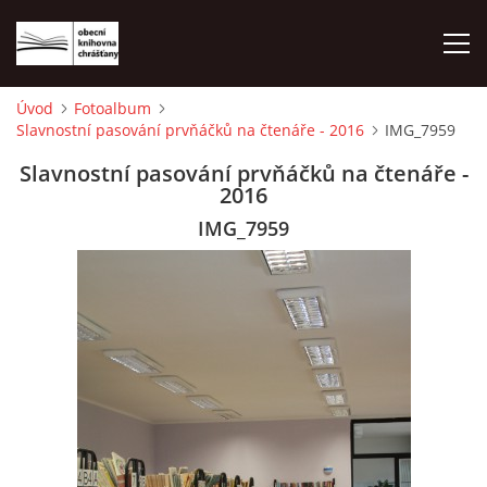
Úvod
Fotoalbum
Slavnostní pasování prvňáčků na čtenáře - 2016
IMG_7959
ÚVOD
Slavnostní pasování prvňáčků na čtenáře -
2016
LETNÍ KINO 2026
IMG_7959
VÝPŮJČNÍ DOBA
KONTAKTY
ON-LINE KATALOG
WEBOVÁ KAMERA