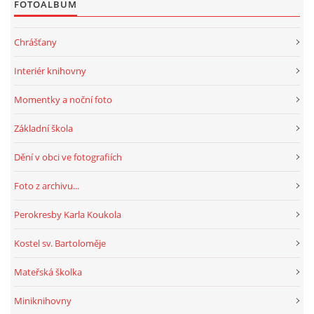
FOTOALBUM
HRY, KVÍZY, VZDĚLÁVÁNÍ ON-LINE
Chrášťany
Interiér knihovny
Obecní knihovna Chrášťany
Momentky a noční foto
Chrášťany 74
373 04
Základní škola
knihovnachrastany@seznam.cz
Dění v obci ve fotografiích
Foto z archivu...
Perokresby Karla Koukola
© 2026 eStránky.cz
|
RSS
|
WebSlice
|
Tisk
|
Aktualizováno: 1. 8. 2026
|
Nahoru ↑
Kostel sv. Bartoloměje
Mateřská školka
Miniknihovny