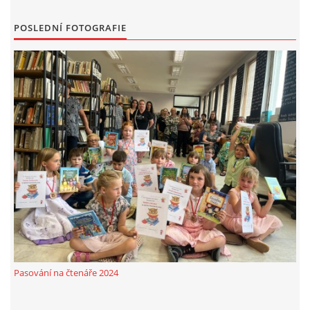
MOBILNÍ APLIKACE
POSLEDNÍ FOTOGRAFIE
FREE WIFI
VÝZNAČNÍ RODÁCI
FOTOALBUM
PODĚKOVÁNÍ
NAPSALI O NÁS....
SLUŽBY
Pasování na čtenáře 2024
KNIHOVNÍ ŘÁD