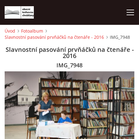
Úvod
Fotoalbum
Slavnostní pasování prvňáčků na čtenáře - 2016
IMG_7948
ÚVOD
Slavnostní pasování prvňáčků na čtenáře -
2016
LETNÍ KINO 2026
IMG_7948
VÝPŮJČNÍ DOBA
KONTAKTY
ON-LINE KATALOG
WEBOVÁ KAMERA