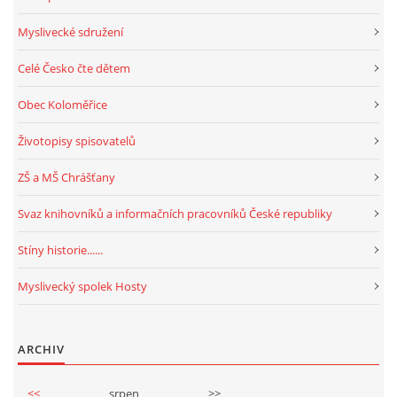
Myslivecké sdružení
Celé Česko čte dětem
Obec Koloměřice
Životopisy spisovatelů
ZŠ a MŠ Chrášťany
Svaz knihovníků a informačních pracovníků České republiky
Stíny historie......
Myslivecký spolek Hosty
ARCHIV
<<
srpen
>>