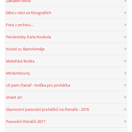
Základní škola
Dění v obci ve fotografiích
HRY, KVÍZY, VZDĚLÁVÁNÍ ON-LINE
Foto z archivu...
Obecní knihovna Chrášťany
Perokresby Karla Koukola
Chrášťany 74
Kostel sv. Bartoloměje
373 04
knihovnachrastany@seznam.cz
Mateřská školka
Miniknihovny
Už jsem čtenář - Knížka pro prvňáčka
© 2026 eStránky.cz
|
RSS
|
WebSlice
|
Tisk
|
Aktualizováno: 1. 8. 2026
|
street art
Nahoru ↑
Slavnostní pasování prvňáčků na čtenáře - 2016
Pasování čtenářů 2017