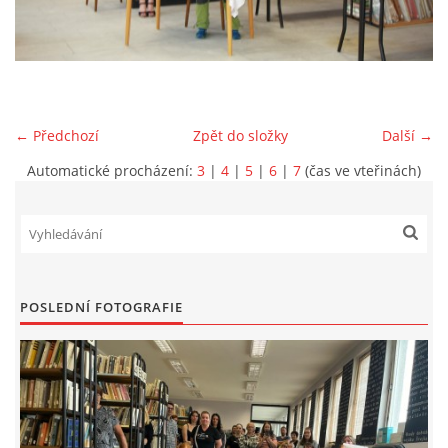
VIDEA Z DRONU
STREET ART
← Předchozí
Zpět do složky
Další →
"KNIHOBUDKY"
Automatické procházení:
3
|
4
|
5
|
6
|
7
(čas ve vteřinách)
ČASOSBĚRY - CHRÁŠŤANY
PROJEKT FLYNN "KNIHOVNA" CARSEN
POSLEDNÍ FOTOGRAFIE
E-KNIHY DO KAŽDÉ KNIHOVNY
GRANTY A DOTACE