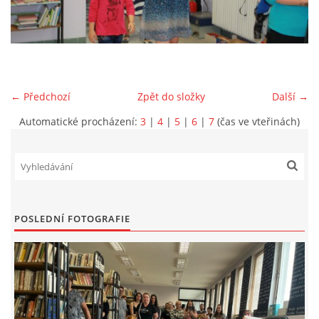
VIDEA Z DRONU
STREET ART
← Předchozí
Zpět do složky
Další →
"KNIHOBUDKY"
Automatické procházení:
3
|
4
|
5
|
6
|
7
(čas ve vteřinách)
ČASOSBĚRY - CHRÁŠŤANY
PROJEKT FLYNN "KNIHOVNA" CARSEN
POSLEDNÍ FOTOGRAFIE
E-KNIHY DO KAŽDÉ KNIHOVNY
GRANTY A DOTACE