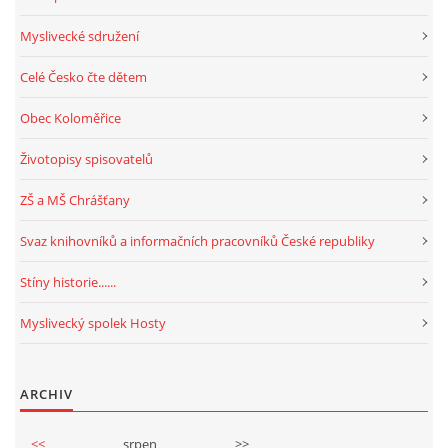
Myslivecké sdružení
Celé Česko čte dětem
Obec Koloměřice
Životopisy spisovatelů
ZŠ a MŠ Chrášťany
Svaz knihovníků a informačních pracovníků České republiky
Stíny historie......
Myslivecký spolek Hosty
ARCHIV
<<
srpen
>>