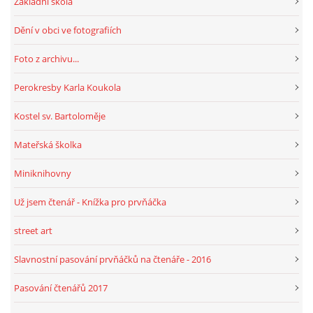
Základní škola
Dění v obci ve fotografiích
HRY, KVÍZY, VZDĚLÁVÁNÍ ON-LINE
Foto z archivu...
Obecní knihovna Chrášťany
Perokresby Karla Koukola
Chrášťany 74
Kostel sv. Bartoloměje
373 04
knihovnachrastany@seznam.cz
Mateřská školka
Miniknihovny
Už jsem čtenář - Knížka pro prvňáčka
© 2026 eStránky.cz
|
RSS
|
WebSlice
|
Tisk
|
Aktualizováno: 1. 8. 2026
|
street art
Nahoru ↑
Slavnostní pasování prvňáčků na čtenáře - 2016
Pasování čtenářů 2017