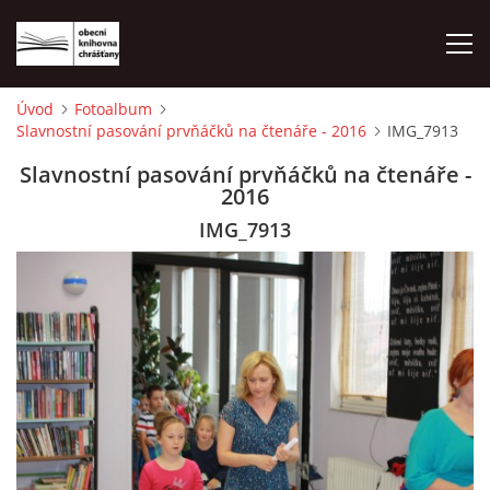
Úvod
Fotoalbum
Slavnostní pasování prvňáčků na čtenáře - 2016
IMG_7913
ÚVOD
Slavnostní pasování prvňáčků na čtenáře -
2016
LETNÍ KINO 2026
IMG_7913
VÝPŮJČNÍ DOBA
KONTAKTY
ON-LINE KATALOG
WEBOVÁ KAMERA