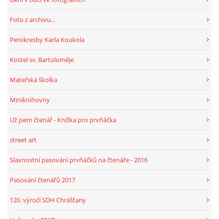
Foto z archivu...
HRY, KVÍZY, VZDĚLÁVÁNÍ ON-LINE
Perokresby Karla Koukola
Obecní knihovna Chrášťany
Kostel sv. Bartoloměje
Chrášťany 74
Mateřská školka
373 04
knihovnachrastany@seznam.cz
Miniknihovny
Už jsem čtenář - Knížka pro prvňáčka
street art
© 2026 eStránky.cz
|
RSS
|
WebSlice
|
Tisk
|
Aktualizováno: 1. 8. 2026
|
Slavnostní pasování prvňáčků na čtenáře - 2016
Nahoru ↑
Pasování čtenářů 2017
120. výročí SDH Chrášťany