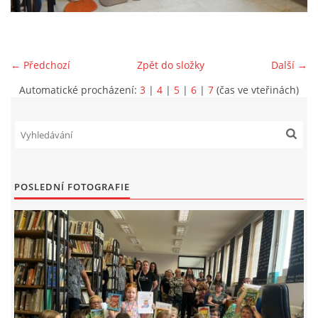
VIDEA Z DRONU
← Předchozí
Zpět do složky
Další →
STREET ART
Automatické procházení:
3
|
4
|
5
|
6
|
7
(čas ve vteřinách)
"KNIHOBUDKY"
ČASOSBĚRY - CHRÁŠŤANY
POSLEDNÍ FOTOGRAFIE
PROJEKT FLYNN "KNIHOVNA" CARSEN
E-KNIHY DO KAŽDÉ KNIHOVNY
GRANTY A DOTACE