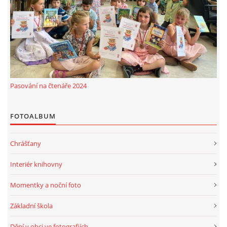
MOBILNÍ APLIKACE
FREE WIFI
VÝZNAČNÍ RODÁCI
Pasování na čtenáře 2024
FOTOALBUM
FOTOALBUM
PODĚKOVÁNÍ
Chrášťany
NAPSALI O NÁS....
Interiér knihovny
Momentky a noční foto
SLUŽBY
Základní škola
KNIHOVNÍ ŘÁD
Dění v obci ve fotografiích