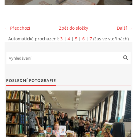
VIDEA Z DRONU
← Předchozí
Zpět do složky
Další →
STREET ART
Automatické procházení:
3
|
4
|
5
|
6
|
7
(čas ve vteřinách)
"KNIHOBUDKY"
ČASOSBĚRY - CHRÁŠŤANY
POSLEDNÍ FOTOGRAFIE
PROJEKT FLYNN "KNIHOVNA" CARSEN
E-KNIHY DO KAŽDÉ KNIHOVNY
GRANTY A DOTACE