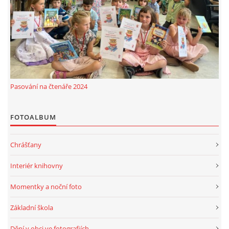
MOBILNÍ APLIKACE
FREE WIFI
VÝZNAČNÍ RODÁCI
Pasování na čtenáře 2024
FOTOALBUM
FOTOALBUM
PODĚKOVÁNÍ
Chrášťany
NAPSALI O NÁS....
Interiér knihovny
Momentky a noční foto
SLUŽBY
Základní škola
KNIHOVNÍ ŘÁD
Dění v obci ve fotografiích