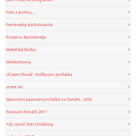
Foto z archivu...
HRY, KVÍZY, VZDĚLÁVÁNÍ ON-LINE
Perokresby Karla Koukola
Obecní knihovna Chrášťany
Kostel sv. Bartoloměje
Chrášťany 74
Mateřská školka
373 04
knihovnachrastany@seznam.cz
Miniknihovny
Už jsem čtenář - Knížka pro prvňáčka
street art
© 2026 eStránky.cz
|
RSS
|
WebSlice
|
Tisk
|
Aktualizováno: 1. 8. 2026
|
Slavnostní pasování prvňáčků na čtenáře - 2016
Nahoru ↑
Pasování čtenářů 2017
120. výročí SDH Chrášťany