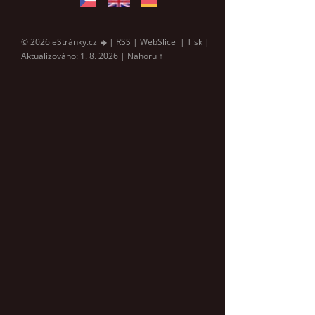
© 2026 eStránky.cz
|
RSS
|
WebSlice
|
Tisk
|
Aktualizováno: 1. 8. 2026
|
Nahoru ↑