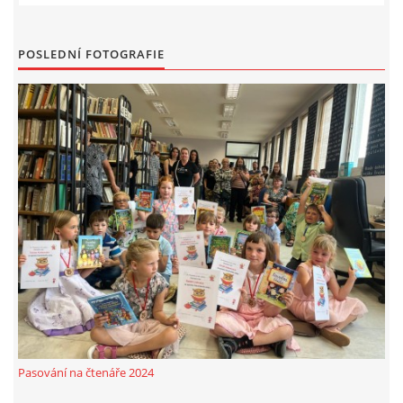
MOBILNÍ APLIKACE
POSLEDNÍ FOTOGRAFIE
FREE WIFI
VÝZNAČNÍ RODÁCI
FOTOALBUM
PODĚKOVÁNÍ
NAPSALI O NÁS....
SLUŽBY
Pasování na čtenáře 2024
KNIHOVNÍ ŘÁD