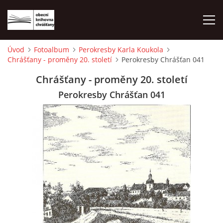
Úvod
Fotoalbum
Perokresby Karla Koukola
Chrášťany - proměny 20. století
Perokresby Chrášťan 041
ÚVOD
Chrášťany - proměny 20. století
LETNÍ KINO 2026
Perokresby Chrášťan 041
VÝPŮJČNÍ DOBA
KONTAKTY
ON-LINE KATALOG
WEBOVÁ KAMERA