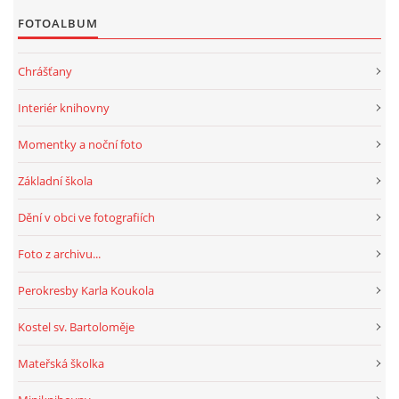
FOTOALBUM
HRY, KVÍZY, VZDĚLÁVÁNÍ ON-LINE
Chrášťany
Obecní knihovna Chrášťany
Interiér knihovny
Chrášťany 74
Momentky a noční foto
373 04
knihovnachrastany@seznam.cz
Základní škola
Dění v obci ve fotografiích
Foto z archivu...
© 2026 eStránky.cz
|
RSS
|
WebSlice
|
Tisk
|
Aktualizováno: 1. 8. 2026
|
Perokresby Karla Koukola
Nahoru ↑
Kostel sv. Bartoloměje
Mateřská školka