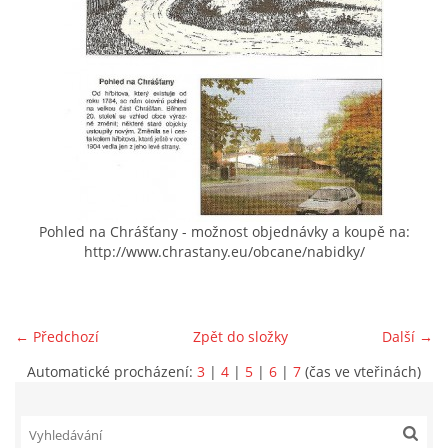
VIDEA Z DRONU
STREET ART
"KNIHOBUDKY"
ČASOSBĚRY - CHRÁŠŤANY
Pohled na Chrášťany - možnost objednávky a koupě na:
http://www.chrastany.eu/obcane/nabidky/
PROJEKT FLYNN "KNIHOVNA" CARSEN
← Předchozí
Zpět do složky
Další →
E-KNIHY DO KAŽDÉ KNIHOVNY
Automatické procházení:
3
|
4
|
5
|
6
|
7
(čas ve vteřinách)
GRANTY A DOTACE