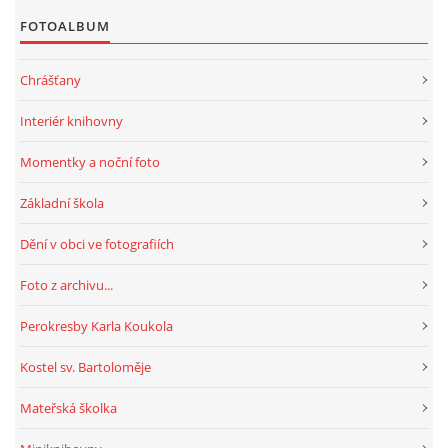
FOTOALBUM
HRY, KVÍZY, VZDĚLÁVÁNÍ ON-LINE
Chrášťany
Obecní knihovna Chrášťany
Interiér knihovny
Chrášťany 74
Momentky a noční foto
373 04
knihovnachrastany@seznam.cz
Základní škola
Dění v obci ve fotografiích
Foto z archivu...
© 2026 eStránky.cz
|
RSS
|
WebSlice
|
Tisk
|
Aktualizováno: 1. 8. 2026
|
Perokresby Karla Koukola
Nahoru ↑
Kostel sv. Bartoloměje
Mateřská školka