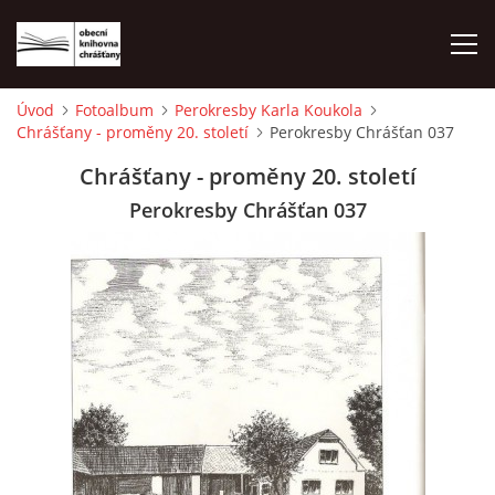
Úvod
Fotoalbum
Perokresby Karla Koukola
Chrášťany - proměny 20. století
Perokresby Chrášťan 037
ÚVOD
Chrášťany - proměny 20. století
LETNÍ KINO 2026
Perokresby Chrášťan 037
VÝPŮJČNÍ DOBA
KONTAKTY
ON-LINE KATALOG
WEBOVÁ KAMERA