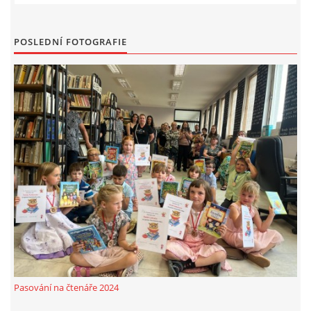
MOBILNÍ APLIKACE
POSLEDNÍ FOTOGRAFIE
FREE WIFI
VÝZNAČNÍ RODÁCI
FOTOALBUM
PODĚKOVÁNÍ
NAPSALI O NÁS....
SLUŽBY
Pasování na čtenáře 2024
KNIHOVNÍ ŘÁD