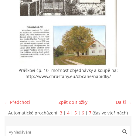
VIDEA Z DRONU
STREET ART
"KNIHOBUDKY"
ČASOSBĚRY - CHRÁŠŤANY
Práškovi čp. 10- možnost objednávky a koupě na:
http://www.chrastany.eu/obcane/nabidky/
PROJEKT FLYNN "KNIHOVNA" CARSEN
← Předchozí
Zpět do složky
Další →
E-KNIHY DO KAŽDÉ KNIHOVNY
Automatické procházení:
3
|
4
|
5
|
6
|
7
(čas ve vteřinách)
GRANTY A DOTACE