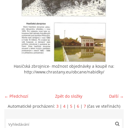
VIDEA Z DRONU
STREET ART
"KNIHOBUDKY"
ČASOSBĚRY - CHRÁŠŤANY
Hasičská zbrojnice- možnost objednávky a koupě na:
http://www.chrastany.eu/obcane/nabidky/
PROJEKT FLYNN "KNIHOVNA" CARSEN
← Předchozí
Zpět do složky
Další →
E-KNIHY DO KAŽDÉ KNIHOVNY
Automatické procházení:
3
|
4
|
5
|
6
|
7
(čas ve vteřinách)
GRANTY A DOTACE