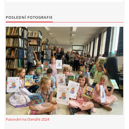
MOBILNÍ APLIKACE
POSLEDNÍ FOTOGRAFIE
FREE WIFI
VÝZNAČNÍ RODÁCI
FOTOALBUM
PODĚKOVÁNÍ
NAPSALI O NÁS....
SLUŽBY
Pasování na čtenáře 2024
KNIHOVNÍ ŘÁD