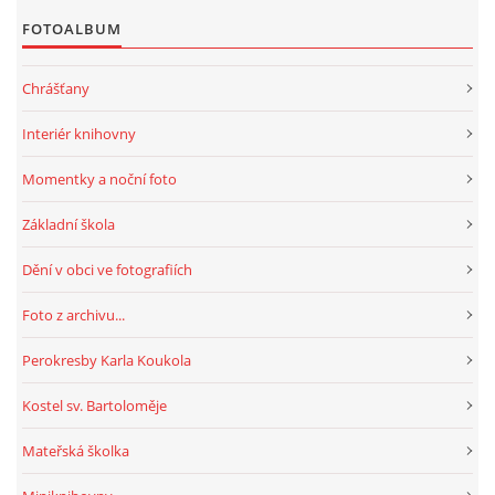
FOTOALBUM
HRY, KVÍZY, VZDĚLÁVÁNÍ ON-LINE
Chrášťany
Obecní knihovna Chrášťany
Interiér knihovny
Chrášťany 74
Momentky a noční foto
373 04
knihovnachrastany@seznam.cz
Základní škola
Dění v obci ve fotografiích
Foto z archivu...
© 2026 eStránky.cz
|
RSS
|
WebSlice
|
Tisk
|
Aktualizováno: 1. 8. 2026
|
Perokresby Karla Koukola
Nahoru ↑
Kostel sv. Bartoloměje
Mateřská školka