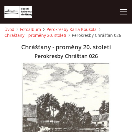
Úvod
Fotoalbum
Perokresby Karla Koukola
Chrášťany - proměny 20. století
Perokresby Chrášťan 026
ÚVOD
Chrášťany - proměny 20. století
LETNÍ KINO 2026
Perokresby Chrášťan 026
VÝPŮJČNÍ DOBA
KONTAKTY
ON-LINE KATALOG
WEBOVÁ KAMERA