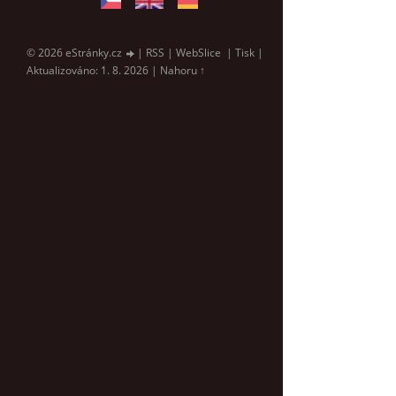
© 2026 eStránky.cz
|
RSS
|
WebSlice
|
Tisk
|
Aktualizováno: 1. 8. 2026
|
Nahoru ↑