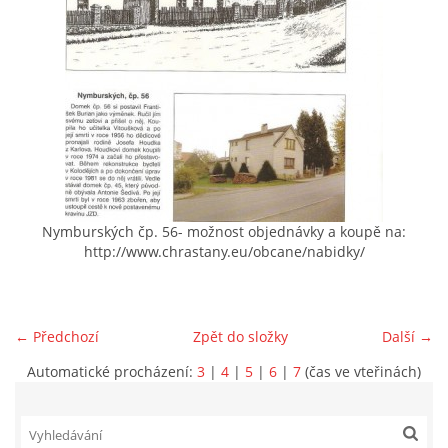
VIDEA Z DRONU
STREET ART
"KNIHOBUDKY"
ČASOSBĚRY - CHRÁŠŤANY
Nymburských čp. 56- možnost objednávky a koupě na:
http://www.chrastany.eu/obcane/nabidky/
PROJEKT FLYNN "KNIHOVNA" CARSEN
← Předchozí
Zpět do složky
Další →
E-KNIHY DO KAŽDÉ KNIHOVNY
Automatické procházení:
3
|
4
|
5
|
6
|
7
(čas ve vteřinách)
GRANTY A DOTACE