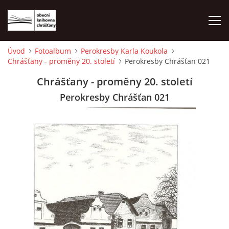
Úvod
Fotoalbum
Perokresby Karla Koukola
Chrášťany - proměny 20. století
Perokresby Chrášťan 021
ÚVOD
Chrášťany - proměny 20. století
LETNÍ KINO 2026
Perokresby Chrášťan 021
VÝPŮJČNÍ DOBA
KONTAKTY
ON-LINE KATALOG
WEBOVÁ KAMERA