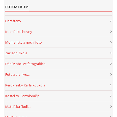
FOTOALBUM
HRY, KVÍZY, VZDĚLÁVÁNÍ ON-LINE
Chrášťany
Obecní knihovna Chrášťany
Interiér knihovny
Chrášťany 74
Momentky a noční foto
373 04
knihovnachrastany@seznam.cz
Základní škola
Dění v obci ve fotografiích
Foto z archivu...
© 2026 eStránky.cz
|
RSS
|
WebSlice
|
Tisk
|
Aktualizováno: 1. 8. 2026
|
Perokresby Karla Koukola
Nahoru ↑
Kostel sv. Bartoloměje
Mateřská školka