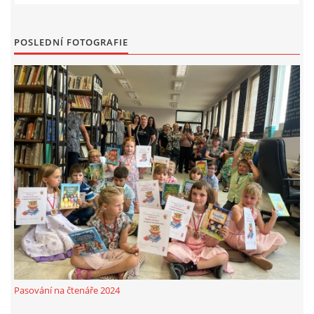
MOBILNÍ APLIKACE
POSLEDNÍ FOTOGRAFIE
FREE WIFI
VÝZNAČNÍ RODÁCI
FOTOALBUM
PODĚKOVÁNÍ
NAPSALI O NÁS....
SLUŽBY
Pasování na čtenáře 2024
KNIHOVNÍ ŘÁD