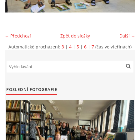
VIDEA Z DRONU
STREET ART
← Předchozí
Zpět do složky
Další →
Automatické procházení:
3
|
4
|
5
|
6
|
7
(čas ve vteřinách)
"KNIHOBUDKY"
ČASOSBĚRY - CHRÁŠŤANY
PROJEKT FLYNN "KNIHOVNA" CARSEN
POSLEDNÍ FOTOGRAFIE
E-KNIHY DO KAŽDÉ KNIHOVNY
GRANTY A DOTACE