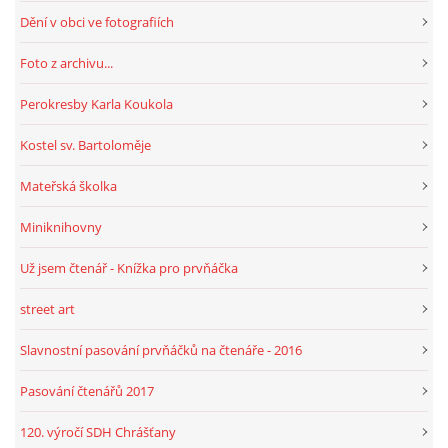
Dění v obci ve fotografiích
HRY, KVÍZY, VZDĚLÁVÁNÍ ON-LINE
Foto z archivu...
Perokresby Karla Koukola
Obecní knihovna Chrášťany
Kostel sv. Bartoloměje
Chrášťany 74
373 04
Mateřská školka
knihovnachrastany@seznam.cz
Miniknihovny
Už jsem čtenář - Knížka pro prvňáčka
street art
© 2026 eStránky.cz
|
RSS
|
WebSlice
|
Tisk
|
Aktualizováno: 1. 8. 2026
|
Nahoru ↑
Slavnostní pasování prvňáčků na čtenáře - 2016
Pasování čtenářů 2017
120. výročí SDH Chrášťany