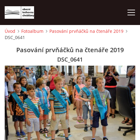
Úvod
Fotoalbum
Pasování prvňáčků na čtenáře 2019
DSC_0641
ÚVOD
Pasování prvňáčků na čtenáře 2019
LETNÍ KINO 2026
DSC_0641
VÝPŮJČNÍ DOBA
KONTAKTY
ON-LINE KATALOG
WEBOVÁ KAMERA