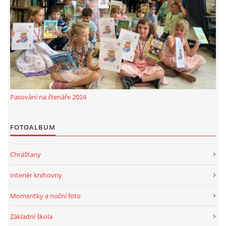
MOBILNÍ APLIKACE
FREE WIFI
VÝZNAČNÍ RODÁCI
Pasování na čtenáře 2024
FOTOALBUM
FOTOALBUM
PODĚKOVÁNÍ
Chrášťany
NAPSALI O NÁS....
Interiér knihovny
SLUŽBY
Momentky a noční foto
Základní škola
KNIHOVNÍ ŘÁD