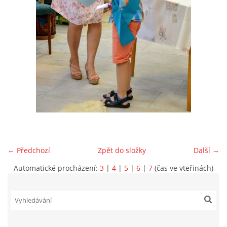
VIDEA Z DRONU
STREET ART
"KNIHOBUDKY"
ČASOSBĚRY - CHRÁŠŤANY
PROJEKT FLYNN "KNIHOVNA" CARSEN
← Předchozí
Zpět do složky
Další →
Automatické procházení:
3
|
4
|
5
|
6
|
7
(čas ve vteřinách)
E-KNIHY DO KAŽDÉ KNIHOVNY
GRANTY A DOTACE