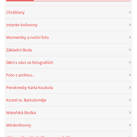
Chrášťany
HRY, KVÍZY, VZDĚLÁVÁNÍ ON-LINE
Interiér knihovny
Obecní knihovna Chrášťany
Momentky a noční foto
Chrášťany 74
Základní škola
373 04
knihovnachrastany@seznam.cz
Dění v obci ve fotografiích
Foto z archivu...
Perokresby Karla Koukola
© 2026 eStránky.cz
|
RSS
|
WebSlice
|
Tisk
|
Aktualizováno: 1. 8. 2026
|
Kostel sv. Bartoloměje
Nahoru ↑
Mateřská školka
Miniknihovny