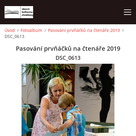
Úvod
Fotoalbum
Pasování prvňáčků na čtenáře 2019
DSC_0613
ÚVOD
Pasování prvňáčků na čtenáře 2019
LETNÍ KINO 2026
DSC_0613
VÝPŮJČNÍ DOBA
KONTAKTY
ON-LINE KATALOG
WEBOVÁ KAMERA