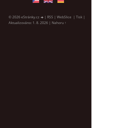
© 2026 eStránky.cz
|
RSS
|
WebSlice
|
Tisk
|
Aktualizováno: 1. 8. 2026
|
Nahoru ↑