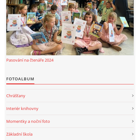
MOBILNÍ APLIKACE
FREE WIFI
VÝZNAČNÍ RODÁCI
Pasování na čtenáře 2024
FOTOALBUM
FOTOALBUM
PODĚKOVÁNÍ
Chrášťany
NAPSALI O NÁS....
Interiér knihovny
SLUŽBY
Momentky a noční foto
Základní škola
KNIHOVNÍ ŘÁD