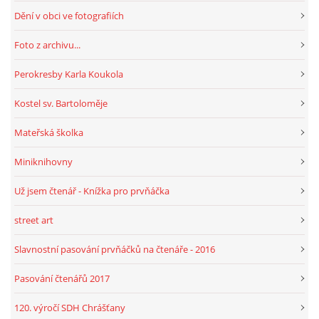
Dění v obci ve fotografiích
HRY, KVÍZY, VZDĚLÁVÁNÍ ON-LINE
Foto z archivu...
Perokresby Karla Koukola
Obecní knihovna Chrášťany
Kostel sv. Bartoloměje
Chrášťany 74
373 04
Mateřská školka
knihovnachrastany@seznam.cz
Miniknihovny
Už jsem čtenář - Knížka pro prvňáčka
street art
© 2026 eStránky.cz
|
RSS
|
WebSlice
|
Tisk
|
Aktualizováno: 1. 8. 2026
|
Nahoru ↑
Slavnostní pasování prvňáčků na čtenáře - 2016
Pasování čtenářů 2017
120. výročí SDH Chrášťany