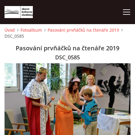
Úvod
Fotoalbum
Pasování prvňáčků na čtenáře 2019
DSC_0585
ÚVOD
Pasování prvňáčků na čtenáře 2019
LETNÍ KINO 2026
DSC_0585
VÝPŮJČNÍ DOBA
KONTAKTY
ON-LINE KATALOG
WEBOVÁ KAMERA