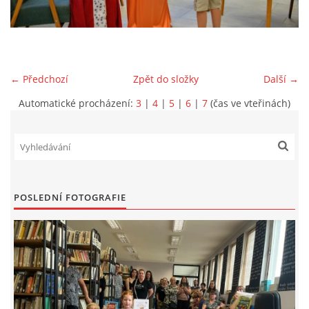
VIDEA Z DRONU
STREET ART
← Předchozí
Zpět do složky
Další →
Automatické procházení:
3
|
4
|
5
|
6
|
7
(čas ve vteřinách)
"KNIHOBUDKY"
ČASOSBĚRY - CHRÁŠŤANY
PROJEKT FLYNN "KNIHOVNA" CARSEN
POSLEDNÍ FOTOGRAFIE
E-KNIHY DO KAŽDÉ KNIHOVNY
GRANTY A DOTACE