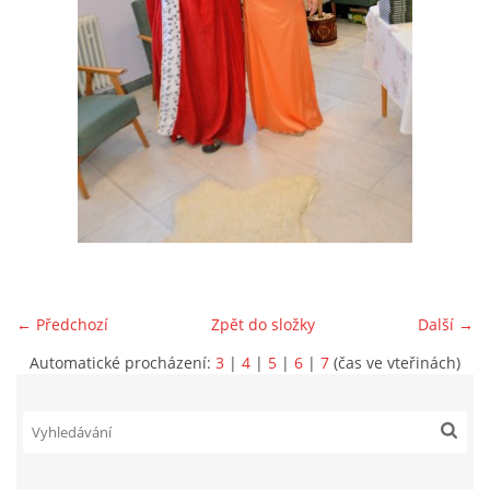
VIDEA Z DRONU
STREET ART
"KNIHOBUDKY"
ČASOSBĚRY - CHRÁŠŤANY
PROJEKT FLYNN "KNIHOVNA" CARSEN
← Předchozí
Zpět do složky
Další →
Automatické procházení:
3
|
4
|
5
|
6
|
7
(čas ve vteřinách)
E-KNIHY DO KAŽDÉ KNIHOVNY
GRANTY A DOTACE