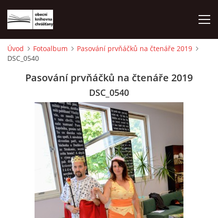
Úvod
Fotoalbum
Pasování prvňáčků na čtenáře 2019
DSC_0540
ÚVOD
Pasování prvňáčků na čtenáře 2019
LETNÍ KINO 2026
DSC_0540
VÝPŮJČNÍ DOBA
KONTAKTY
ON-LINE KATALOG
WEBOVÁ KAMERA