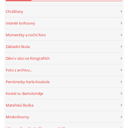
Chrášťany
HRY, KVÍZY, VZDĚLÁVÁNÍ ON-LINE
Interiér knihovny
Obecní knihovna Chrášťany
Momentky a noční foto
Chrášťany 74
Základní škola
373 04
knihovnachrastany@seznam.cz
Dění v obci ve fotografiích
Foto z archivu...
Perokresby Karla Koukola
© 2026 eStránky.cz
|
RSS
|
WebSlice
|
Tisk
|
Aktualizováno: 1. 8. 2026
|
Kostel sv. Bartoloměje
Nahoru ↑
Mateřská školka
Miniknihovny