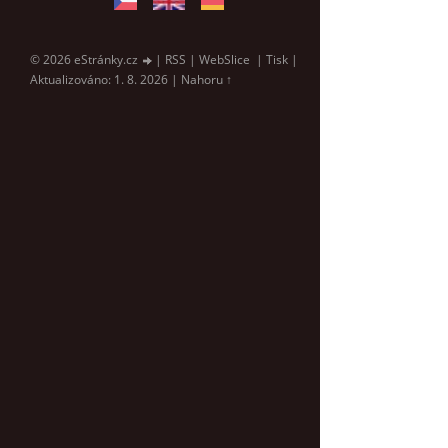
© 2026 eStránky.cz
|
RSS
|
WebSlice
|
Tisk
|
Aktualizováno: 1. 8. 2026
|
Nahoru ↑