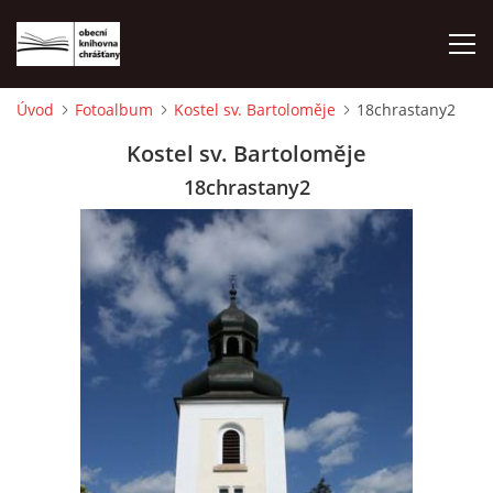
Úvod
Fotoalbum
Kostel sv. Bartoloměje
18chrastany2
ÚVOD
Kostel sv. Bartoloměje
18chrastany2
LETNÍ KINO 2026
VÝPŮJČNÍ DOBA
KONTAKTY
ON-LINE KATALOG
WEBOVÁ KAMERA