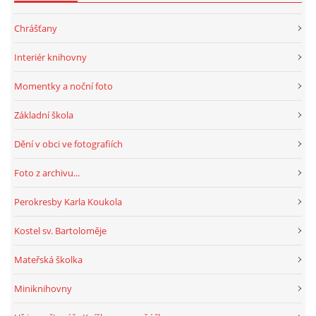
Chrášťany
HRY, KVÍZY, VZDĚLÁVÁNÍ ON-LINE
Interiér knihovny
Obecní knihovna Chrášťany
Momentky a noční foto
Chrášťany 74
Základní škola
373 04
knihovnachrastany@seznam.cz
Dění v obci ve fotografiích
Foto z archivu...
Perokresby Karla Koukola
© 2026 eStránky.cz
|
RSS
|
WebSlice
|
Tisk
|
Aktualizováno: 1. 8. 2026
|
Kostel sv. Bartoloměje
Nahoru ↑
Mateřská školka
Miniknihovny