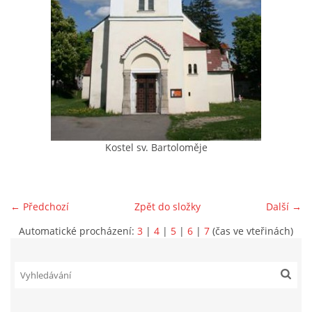
VIDEA Z DRONU
STREET ART
"KNIHOBUDKY"
Kostel sv. Bartoloměje
ČASOSBĚRY - CHRÁŠŤANY
PROJEKT FLYNN "KNIHOVNA" CARSEN
← Předchozí
Zpět do složky
Další →
Automatické procházení:
3
|
4
|
5
|
6
|
7
(čas ve vteřinách)
E-KNIHY DO KAŽDÉ KNIHOVNY
GRANTY A DOTACE