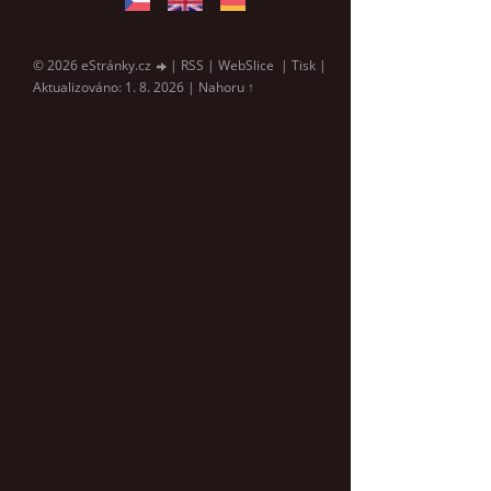
© 2026 eStránky.cz
|
RSS
|
WebSlice
|
Tisk
|
Aktualizováno: 1. 8. 2026
|
Nahoru ↑