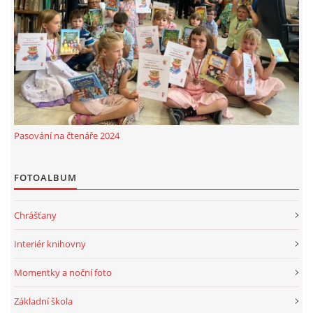
MOBILNÍ APLIKACE
FREE WIFI
VÝZNAČNÍ RODÁCI
Pasování na čtenáře 2024
FOTOALBUM
FOTOALBUM
PODĚKOVÁNÍ
Chrášťany
NAPSALI O NÁS....
Interiér knihovny
SLUŽBY
Momentky a noční foto
Základní škola
KNIHOVNÍ ŘÁD