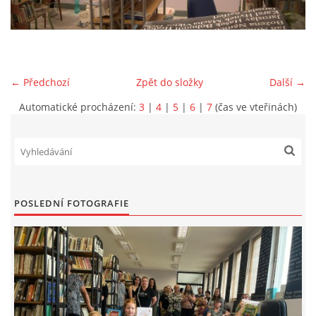
VIDEA Z DRONU
STREET ART
← Předchozí
Zpět do složky
Další →
Automatické procházení:
3
|
4
|
5
|
6
|
7
(čas ve vteřinách)
"KNIHOBUDKY"
ČASOSBĚRY - CHRÁŠŤANY
PROJEKT FLYNN "KNIHOVNA" CARSEN
POSLEDNÍ FOTOGRAFIE
E-KNIHY DO KAŽDÉ KNIHOVNY
GRANTY A DOTACE