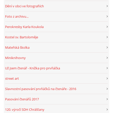
Dění v obci ve fotografiích
HRY, KVÍZY, VZDĚLÁVÁNÍ ON-LINE
Foto z archivu...
Perokresby Karla Koukola
Obecní knihovna Chrášťany
Kostel sv. Bartoloměje
Chrášťany 74
373 04
Mateřská školka
knihovnachrastany@seznam.cz
Miniknihovny
Už jsem čtenář - Knížka pro prvňáčka
street art
© 2026 eStránky.cz
|
RSS
|
WebSlice
|
Tisk
|
Aktualizováno: 1. 8. 2026
|
Nahoru ↑
Slavnostní pasování prvňáčků na čtenáře - 2016
Pasování čtenářů 2017
120. výročí SDH Chrášťany