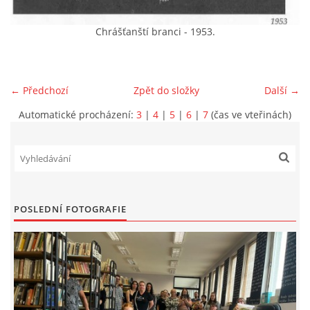
VIDEA Z DRONU
Chrášťanští branci - 1953.
STREET ART
← Předchozí
Zpět do složky
Další →
"KNIHOBUDKY"
Automatické procházení:
3
|
4
|
5
|
6
|
7
(čas ve vteřinách)
ČASOSBĚRY - CHRÁŠŤANY
PROJEKT FLYNN "KNIHOVNA" CARSEN
POSLEDNÍ FOTOGRAFIE
E-KNIHY DO KAŽDÉ KNIHOVNY
GRANTY A DOTACE