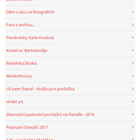
Dění v obci ve fotografiích
HRY, KVÍZY, VZDĚLÁVÁNÍ ON-LINE
Foto z archivu...
Obecní knihovna Chrášťany
Perokresby Karla Koukola
Chrášťany 74
Kostel sv. Bartoloměje
373 04
knihovnachrastany@seznam.cz
Mateřská školka
Miniknihovny
Už jsem čtenář - Knížka pro prvňáčka
© 2026 eStránky.cz
|
RSS
|
WebSlice
|
Tisk
|
Aktualizováno: 1. 8. 2026
|
street art
Nahoru ↑
Slavnostní pasování prvňáčků na čtenáře - 2016
Pasování čtenářů 2017
120. výročí SDH Chrášťany