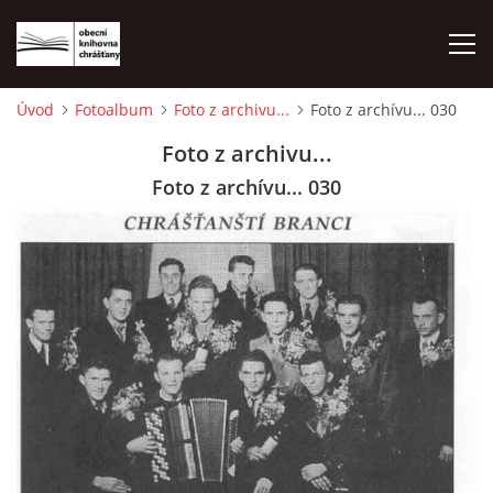
Úvod
Fotoalbum
Foto z archivu...
Foto z archívu... 030
ÚVOD
Foto z archivu...
Foto z archívu... 030
LETNÍ KINO 2026
VÝPŮJČNÍ DOBA
KONTAKTY
ON-LINE KATALOG
WEBOVÁ KAMERA