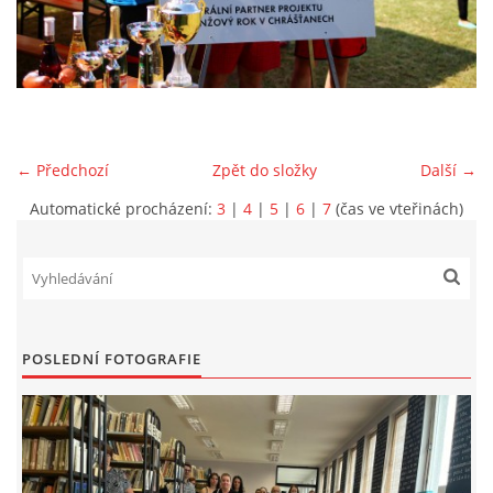
VIDEA Z DRONU
STREET ART
← Předchozí
Zpět do složky
Další →
"KNIHOBUDKY"
Automatické procházení:
3
|
4
|
5
|
6
|
7
(čas ve vteřinách)
ČASOSBĚRY - CHRÁŠŤANY
PROJEKT FLYNN "KNIHOVNA" CARSEN
POSLEDNÍ FOTOGRAFIE
E-KNIHY DO KAŽDÉ KNIHOVNY
GRANTY A DOTACE