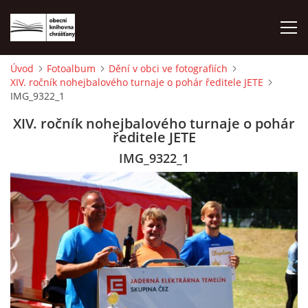
Úvod
Fotoalbum
Dění v obci ve fotografiích
XIV. ročník nohejbalového turnaje o pohár ředitele JETE
ÚVOD
IMG_9322_1
XIV. ročník nohejbalového turnaje o pohár
LETNÍ KINO 2026
ředitele JETE
IMG_9322_1
VÝPŮJČNÍ DOBA
KONTAKTY
ON-LINE KATALOG
WEBOVÁ KAMERA