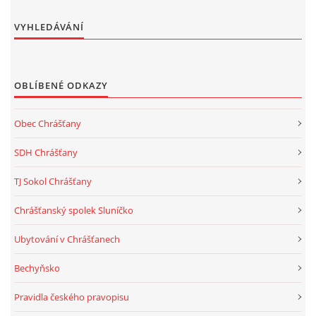
VYHLEDÁVÁNÍ
OBLÍBENÉ ODKAZY
Obec Chrášťany
SDH Chrášťany
TJ Sokol Chrášťany
Chrášťanský spolek Sluníčko
Ubytování v Chrášťanech
Bechyňsko
Pravidla českého pravopisu