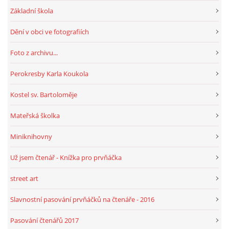
Základní škola
HRY, KVÍZY, VZDĚLÁVÁNÍ ON-LINE
Dění v obci ve fotografiích
Foto z archivu...
Obecní knihovna Chrášťany
Perokresby Karla Koukola
Chrášťany 74
373 04
Kostel sv. Bartoloměje
knihovnachrastany@seznam.cz
Mateřská školka
Miniknihovny
Už jsem čtenář - Knížka pro prvňáčka
© 2026 eStránky.cz
|
RSS
|
WebSlice
|
Tisk
|
Aktualizováno: 1. 8. 2026
|
Nahoru ↑
street art
Slavnostní pasování prvňáčků na čtenáře - 2016
Pasování čtenářů 2017