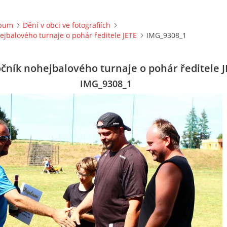
lbum
Dění v obci ve fotografiích
hejbalového turnaje o pohár ředitele JETE
IMG_9308_1
očník nohejbalového turnaje o pohár ředitele J
IMG_9308_1