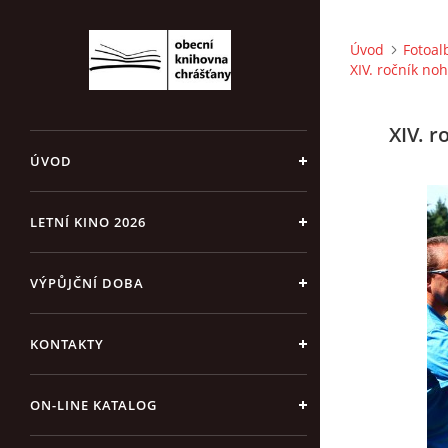
Úvod
Fotoa
XIV. ročník no
XIV. r
ÚVOD
LETNÍ KINO 2026
VÝPŮJČNÍ DOBA
KONTAKTY
ON-LINE KATALOG