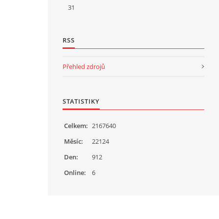
31
RSS
Přehled zdrojů
STATISTIKY
Celkem:
2167640
Měsíc:
22124
Den:
912
Online:
6