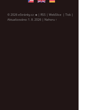
© 2026 eStránky.cz
|
RSS
|
WebSlice
|
Tisk
|
Aktualizováno: 1. 8. 2026
|
Nahoru ↑