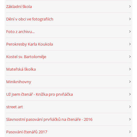
Základní škola
HRY, KVÍZY, VZDĚLÁVÁNÍ ON-LINE
Dění v obci ve fotografiích
Foto z archivu...
Obecní knihovna Chrášťany
Perokresby Karla Koukola
Chrášťany 74
373 04
Kostel sv. Bartoloměje
knihovnachrastany@seznam.cz
Mateřská školka
Miniknihovny
Už jsem čtenář - Knížka pro prvňáčka
© 2026 eStránky.cz
|
RSS
|
WebSlice
|
Tisk
|
Aktualizováno: 1. 8. 2026
|
Nahoru ↑
street art
Slavnostní pasování prvňáčků na čtenáře - 2016
Pasování čtenářů 2017