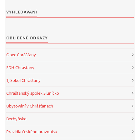
VYHLEDÁVÁNÍ
OBLÍBENÉ ODKAZY
Obec Chrášťany
SDH Chrášťany
TJ Sokol Chrášťany
Chrášťanský spolek Sluníčko
Ubytování v Chrášťanech
Bechyňsko
Pravidla českého pravopisu