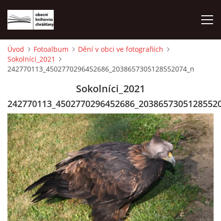
Úvod
Fotoalbum
Dění v obci ve fotografiích
Sokolníci_2021
ÚVOD
242770113_4502770296452686_2038657305128552074_n
Sokolníci_2021
LETNÍ KINO 2026
242770113_4502770296452686_2038657305128552
VÝPŮJČNÍ DOBA
KONTAKTY
ON-LINE KATALOG
WEBOVÁ KAMERA