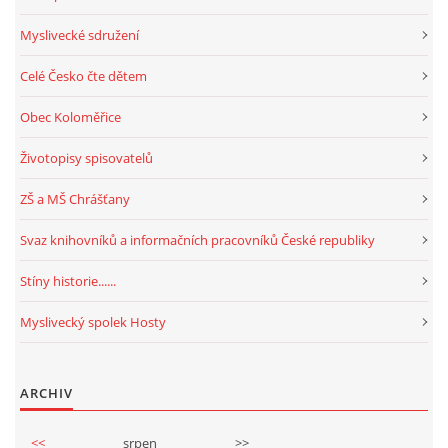
Myslivecké sdružení
Celé Česko čte dětem
Obec Koloměřice
Životopisy spisovatelů
ZŠ a MŠ Chrášťany
Svaz knihovníků a informačních pracovníků České republiky
Stíny historie......
Myslivecký spolek Hosty
ARCHIV
<<
srpen
>>