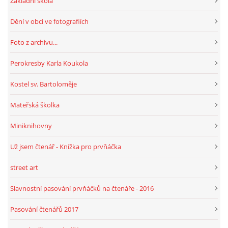
Základní škola
Dění v obci ve fotografiích
HRY, KVÍZY, VZDĚLÁVÁNÍ ON-LINE
Foto z archivu...
Obecní knihovna Chrášťany
Perokresby Karla Koukola
Chrášťany 74
Kostel sv. Bartoloměje
373 04
knihovnachrastany@seznam.cz
Mateřská školka
Miniknihovny
Už jsem čtenář - Knížka pro prvňáčka
© 2026 eStránky.cz
|
RSS
|
WebSlice
|
Tisk
|
Aktualizováno: 1. 8. 2026
|
street art
Nahoru ↑
Slavnostní pasování prvňáčků na čtenáře - 2016
Pasování čtenářů 2017