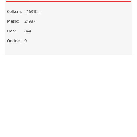
Celkem:
2168102
Měsíc:
21987
Den:
844
Online:
9