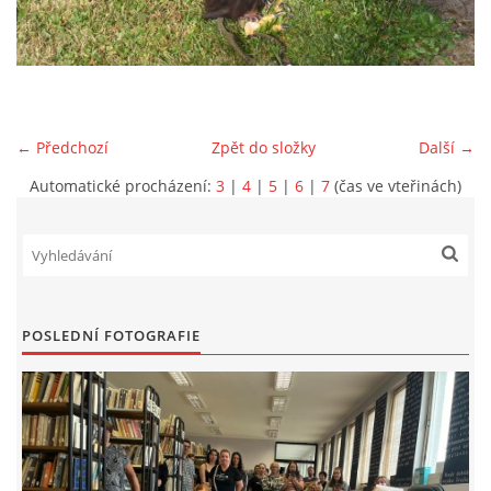
VIDEA Z DRONU
STREET ART
← Předchozí
Zpět do složky
Další →
"KNIHOBUDKY"
Automatické procházení:
3
|
4
|
5
|
6
|
7
(čas ve vteřinách)
ČASOSBĚRY - CHRÁŠŤANY
PROJEKT FLYNN "KNIHOVNA" CARSEN
POSLEDNÍ FOTOGRAFIE
E-KNIHY DO KAŽDÉ KNIHOVNY
GRANTY A DOTACE