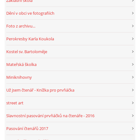
Základní škola
Dění v obci ve fotografiích
HRY, KVÍZY, VZDĚLÁVÁNÍ ON-LINE
Foto z archivu...
Obecní knihovna Chrášťany
Perokresby Karla Koukola
Chrášťany 74
Kostel sv. Bartoloměje
373 04
knihovnachrastany@seznam.cz
Mateřská školka
Miniknihovny
Už jsem čtenář - Knížka pro prvňáčka
© 2026 eStránky.cz
|
RSS
|
WebSlice
|
Tisk
|
Aktualizováno: 1. 8. 2026
|
street art
Nahoru ↑
Slavnostní pasování prvňáčků na čtenáře - 2016
Pasování čtenářů 2017