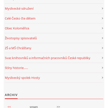
Myslivecké sdružení
Celé Česko čte dětem
Obec Koloměřice
Životopisy spisovatelů
ZŠ a MŠ Chrášťany
Svaz knihovníků a informačních pracovníků České republiky
Stíny historie......
Myslivecký spolek Hosty
ARCHIV
<<
srpen
>>