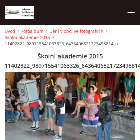
Úvod
Fotoalbum
Dění v obci ve fotografiích
Školní akademie 2015
ÚVOD
11402822_989715541063326_6436406821723498814_o
Školní akademie 2015
LETNÍ KINO 2026
11402822_989715541063326_643640682172349881
VÝPŮJČNÍ DOBA
KONTAKTY
ON-LINE KATALOG
WEBOVÁ KAMERA