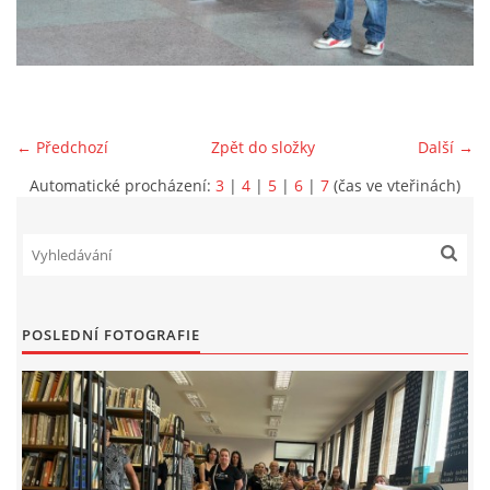
VIDEA Z DRONU
STREET ART
← Předchozí
Zpět do složky
Další →
"KNIHOBUDKY"
Automatické procházení:
3
|
4
|
5
|
6
|
7
(čas ve vteřinách)
ČASOSBĚRY - CHRÁŠŤANY
PROJEKT FLYNN "KNIHOVNA" CARSEN
POSLEDNÍ FOTOGRAFIE
E-KNIHY DO KAŽDÉ KNIHOVNY
GRANTY A DOTACE