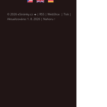
© 2026 eStránky.cz
|
RSS
|
WebSlice
|
Tisk
|
Aktualizováno: 1. 8. 2026
|
Nahoru ↑