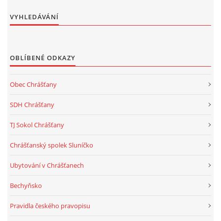
VYHLEDÁVÁNÍ
OBLÍBENÉ ODKAZY
Obec Chrášťany
SDH Chrášťany
TJ Sokol Chrášťany
Chrášťanský spolek Sluníčko
Ubytování v Chrášťanech
Bechyňsko
Pravidla českého pravopisu