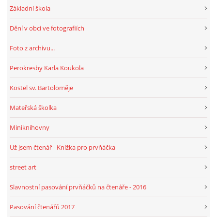
Základní škola
Dění v obci ve fotografiích
HRY, KVÍZY, VZDĚLÁVÁNÍ ON-LINE
Foto z archivu...
Obecní knihovna Chrášťany
Perokresby Karla Koukola
Chrášťany 74
373 04
Kostel sv. Bartoloměje
knihovnachrastany@seznam.cz
Mateřská školka
Miniknihovny
Už jsem čtenář - Knížka pro prvňáčka
© 2026 eStránky.cz
|
RSS
|
WebSlice
|
Tisk
|
Aktualizováno: 1. 8. 2026
|
Nahoru ↑
street art
Slavnostní pasování prvňáčků na čtenáře - 2016
Pasování čtenářů 2017