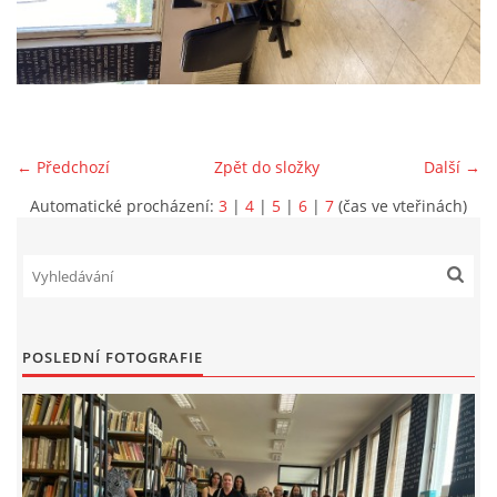
VIDEA Z DRONU
STREET ART
← Předchozí
Zpět do složky
Další →
"KNIHOBUDKY"
Automatické procházení:
3
|
4
|
5
|
6
|
7
(čas ve vteřinách)
ČASOSBĚRY - CHRÁŠŤANY
PROJEKT FLYNN "KNIHOVNA" CARSEN
POSLEDNÍ FOTOGRAFIE
E-KNIHY DO KAŽDÉ KNIHOVNY
GRANTY A DOTACE