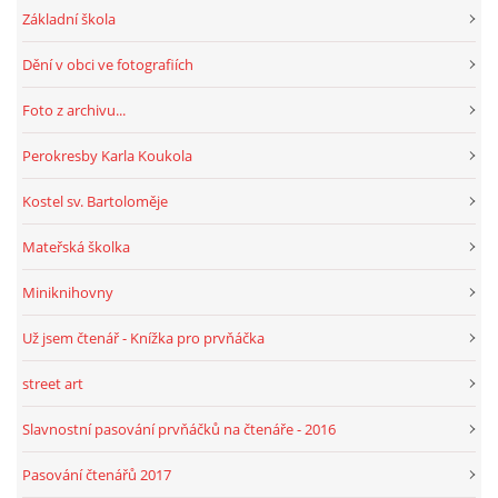
Základní škola
Dění v obci ve fotografiích
HRY, KVÍZY, VZDĚLÁVÁNÍ ON-LINE
Foto z archivu...
Obecní knihovna Chrášťany
Perokresby Karla Koukola
Chrášťany 74
373 04
Kostel sv. Bartoloměje
knihovnachrastany@seznam.cz
Mateřská školka
Miniknihovny
Už jsem čtenář - Knížka pro prvňáčka
© 2026 eStránky.cz
|
RSS
|
WebSlice
|
Tisk
|
Aktualizováno: 1. 8. 2026
|
Nahoru ↑
street art
Slavnostní pasování prvňáčků na čtenáře - 2016
Pasování čtenářů 2017