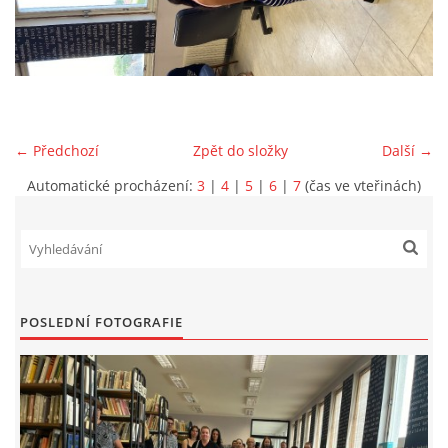
VIDEA Z DRONU
STREET ART
← Předchozí
Zpět do složky
Další →
"KNIHOBUDKY"
Automatické procházení:
3
|
4
|
5
|
6
|
7
(čas ve vteřinách)
ČASOSBĚRY - CHRÁŠŤANY
PROJEKT FLYNN "KNIHOVNA" CARSEN
POSLEDNÍ FOTOGRAFIE
E-KNIHY DO KAŽDÉ KNIHOVNY
GRANTY A DOTACE