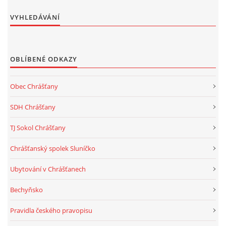
VYHLEDÁVÁNÍ
OBLÍBENÉ ODKAZY
Obec Chrášťany
SDH Chrášťany
TJ Sokol Chrášťany
Chrášťanský spolek Sluníčko
Ubytování v Chrášťanech
Bechyňsko
Pravidla českého pravopisu