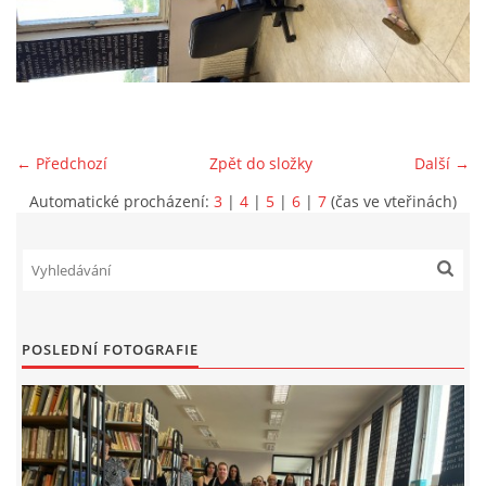
VIDEA Z DRONU
STREET ART
← Předchozí
Zpět do složky
Další →
"KNIHOBUDKY"
Automatické procházení:
3
|
4
|
5
|
6
|
7
(čas ve vteřinách)
ČASOSBĚRY - CHRÁŠŤANY
PROJEKT FLYNN "KNIHOVNA" CARSEN
POSLEDNÍ FOTOGRAFIE
E-KNIHY DO KAŽDÉ KNIHOVNY
GRANTY A DOTACE