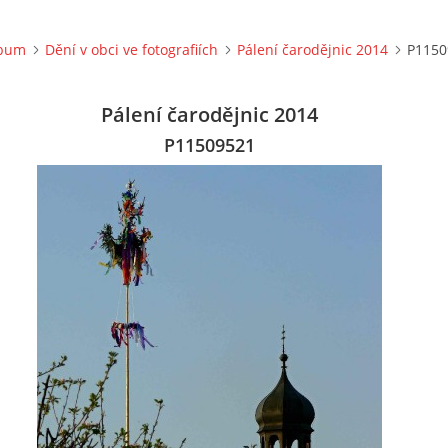
lbum
Dění v obci ve fotografiích
Pálení čarodějnic 2014
P1150
Pálení čarodějnic 2014
P11509521