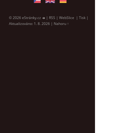
© 2026 eStránky.cz
|
RSS
|
WebSlice
|
Tisk
|
Aktualizováno: 1. 8. 2026
|
Nahoru ↑