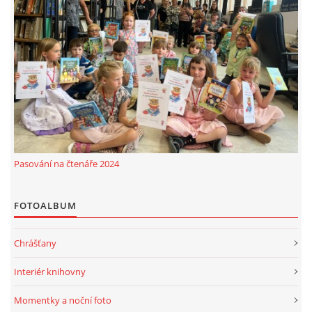
Pasování na čtenáře 2024
FOTOALBUM
Chrášťany
Interiér knihovny
Momentky a noční foto