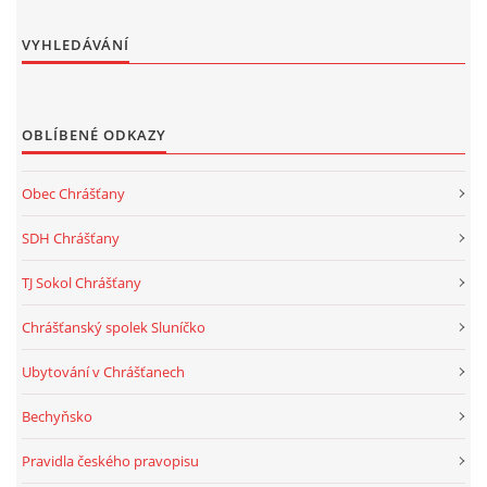
VYHLEDÁVÁNÍ
OBLÍBENÉ ODKAZY
Obec Chrášťany
SDH Chrášťany
TJ Sokol Chrášťany
Chrášťanský spolek Sluníčko
Ubytování v Chrášťanech
Bechyňsko
Pravidla českého pravopisu