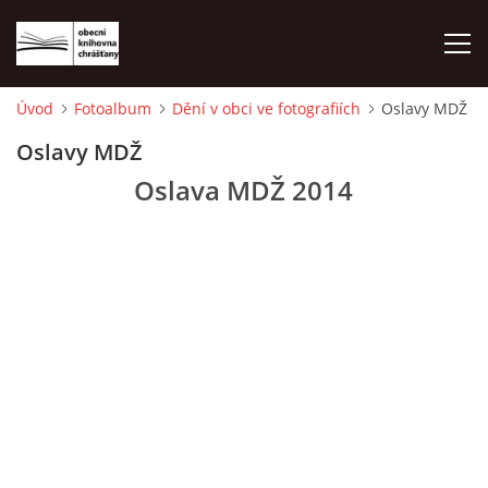
Úvod
Fotoalbum
Dění v obci ve fotografiích
Oslavy MDŽ
ÚVOD
Oslavy MDŽ
Oslava MDŽ 2014
LETNÍ KINO 2026
VÝPŮJČNÍ DOBA
KONTAKTY
ON-LINE KATALOG
WEBOVÁ KAMERA