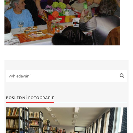
HRY, KVÍZY, VZDĚLÁVÁNÍ ON-LINE
Obecní knihovna Chrášťany
Chrášťany 74
373 04
knihovnachrastany@seznam.cz
© 2026 eStránky.cz
|
RSS
|
WebSlice
|
Tisk
|
Aktualizováno: 1. 8. 2026
|
POSLEDNÍ FOTOGRAFIE
Nahoru ↑