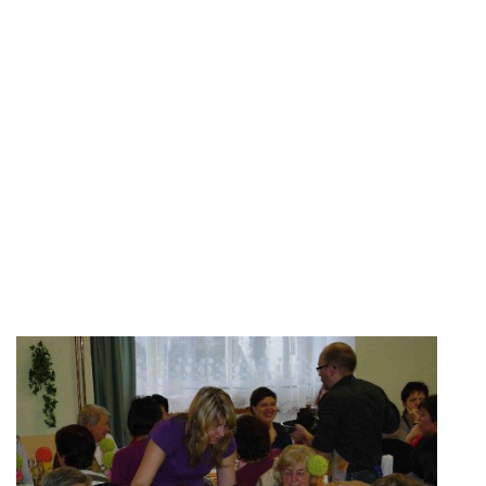
MOBILNÍ APLIKACE
FREE WIFI
VÝZNAČNÍ RODÁCI
FOTOALBUM
PODĚKOVÁNÍ
NAPSALI O NÁS....
SLUŽBY
KNIHOVNÍ ŘÁD