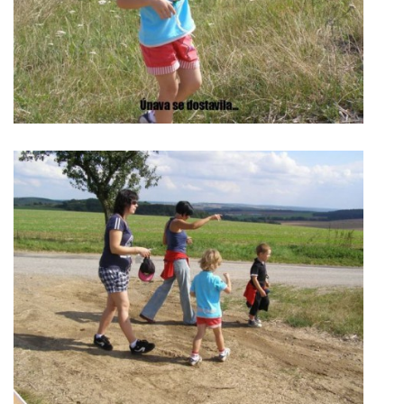
HRY, KVÍZY, VZDĚLÁVÁNÍ ON-LINE
Obecní knihovna Chrášťany
Chrášťany 74
373 04
knihovnachrastany@seznam.cz
© 2026 eStránky.cz
|
RSS
|
WebSlice
|
Tisk
|
Aktualizováno: 1. 8. 2026
|
Nahoru ↑