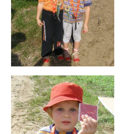
VIDEA Z DRONU
STREET ART
"KNIHOBUDKY"
ČASOSBĚRY - CHRÁŠŤANY
PROJEKT FLYNN "KNIHOVNA" CARSEN
E-KNIHY DO KAŽDÉ KNIHOVNY
GRANTY A DOTACE