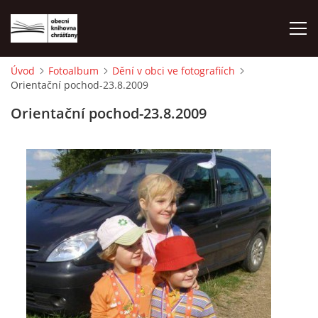
Úvod
Fotoalbum
Dění v obci ve fotografiích
Orientační pochod-23.8.2009
ÚVOD
Orientační pochod-23.8.2009
LETNÍ KINO 2026
VÝPŮJČNÍ DOBA
KONTAKTY
ON-LINE KATALOG
WEBOVÁ KAMERA