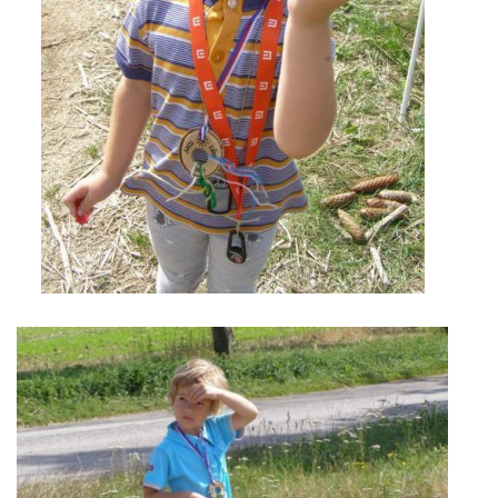
MOBILNÍ APLIKACE
FREE WIFI
VÝZNAČNÍ RODÁCI
FOTOALBUM
PODĚKOVÁNÍ
NAPSALI O NÁS....
SLUŽBY
KNIHOVNÍ ŘÁD