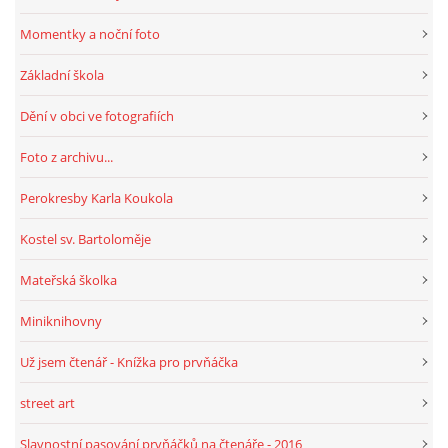
Momentky a noční foto
Základní škola
Dění v obci ve fotografiích
Foto z archivu...
Perokresby Karla Koukola
Kostel sv. Bartoloměje
Mateřská školka
Miniknihovny
Už jsem čtenář - Knížka pro prvňáčka
street art
Slavnostní pasování prvňáčků na čtenáře - 2016