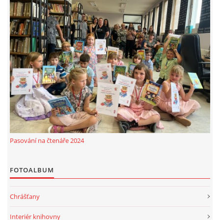
Pasování na čtenáře 2024
FOTOALBUM
Chrášťany
Interiér knihovny