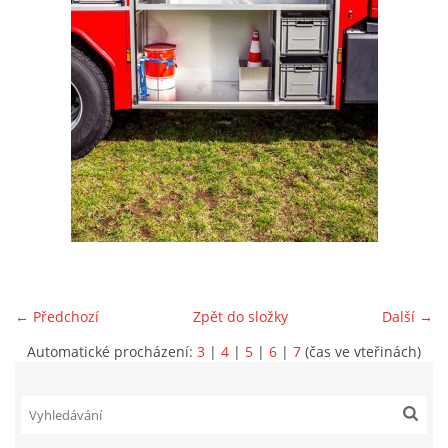
VIDEA Z DRONU
STREET ART
"KNIHOBUDKY"
ČASOSBĚRY - CHRÁŠŤANY
PROJEKT FLYNN "KNIHOVNA" CARSEN
← Předchozí
Zpět do složky
Další →
E-KNIHY DO KAŽDÉ KNIHOVNY
Automatické procházení:
3
|
4
|
5
|
6
|
7
(čas ve vteřinách)
GRANTY A DOTACE