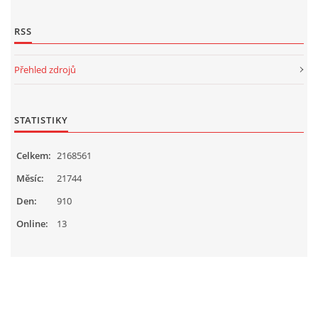
RSS
Přehled zdrojů
STATISTIKY
Celkem:
2168561
Měsíc:
21744
Den:
910
Online:
13