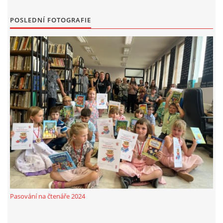
MOBILNÍ APLIKACE
POSLEDNÍ FOTOGRAFIE
FREE WIFI
VÝZNAČNÍ RODÁCI
FOTOALBUM
PODĚKOVÁNÍ
NAPSALI O NÁS....
SLUŽBY
Pasování na čtenáře 2024
KNIHOVNÍ ŘÁD