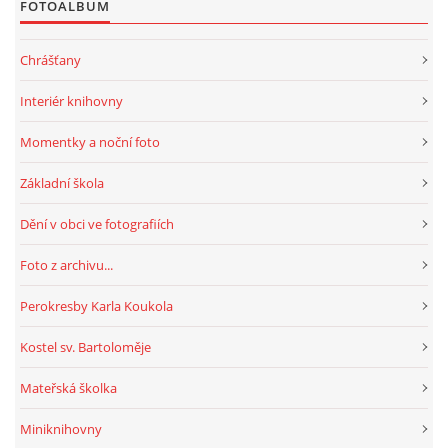
FOTOALBUM
HRY, KVÍZY, VZDĚLÁVÁNÍ ON-LINE
Chrášťany
Interiér knihovny
Obecní knihovna Chrášťany
Momentky a noční foto
Chrášťany 74
373 04
Základní škola
knihovnachrastany@seznam.cz
Dění v obci ve fotografiích
Foto z archivu...
Perokresby Karla Koukola
© 2026 eStránky.cz
|
RSS
|
WebSlice
|
Tisk
|
Aktualizováno: 1. 8. 2026
|
Nahoru ↑
Kostel sv. Bartoloměje
Mateřská školka
Miniknihovny