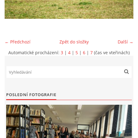
VIDEA Z DRONU
STREET ART
← Předchozí
Zpět do složky
Další →
"KNIHOBUDKY"
Automatické procházení:
3
|
4
|
5
|
6
|
7
(čas ve vteřinách)
ČASOSBĚRY - CHRÁŠŤANY
PROJEKT FLYNN "KNIHOVNA" CARSEN
POSLEDNÍ FOTOGRAFIE
E-KNIHY DO KAŽDÉ KNIHOVNY
GRANTY A DOTACE