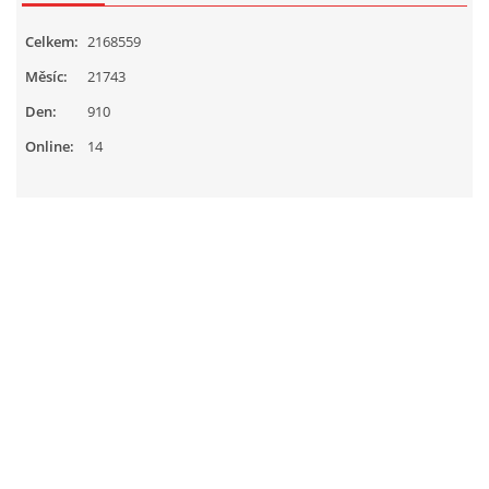
Celkem:
2168559
Měsíc:
21743
Den:
910
Online:
14