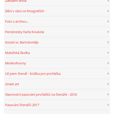
Základní škola
Dění v obci ve fotografiích
HRY, KVÍZY, VZDĚLÁVÁNÍ ON-LINE
Foto z archivu...
Obecní knihovna Chrášťany
Perokresby Karla Koukola
Chrášťany 74
Kostel sv. Bartoloměje
373 04
knihovnachrastany@seznam.cz
Mateřská školka
Miniknihovny
Už jsem čtenář - Knížka pro prvňáčka
© 2026 eStránky.cz
|
RSS
|
WebSlice
|
Tisk
|
Aktualizováno: 1. 8. 2026
|
street art
Nahoru ↑
Slavnostní pasování prvňáčků na čtenáře - 2016
Pasování čtenářů 2017