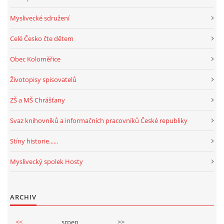
Myslivecké sdružení
Celé Česko čte dětem
Obec Koloměřice
Životopisy spisovatelů
ZŠ a MŠ Chrášťany
Svaz knihovníků a informačních pracovníků České republiky
Stíny historie......
Myslivecký spolek Hosty
ARCHIV
<<
srpen
>>