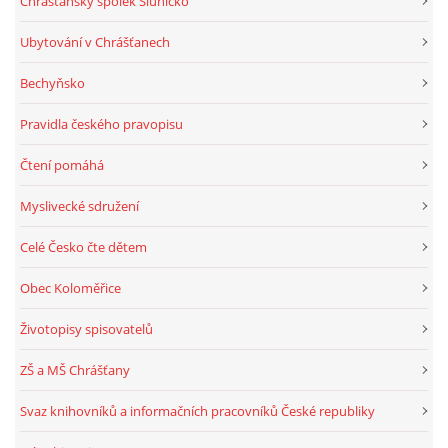
Chrášťanský spolek Sluníčko
Ubytování v Chrášťanech
Bechyňsko
Pravidla českého pravopisu
Čtení pomáhá
Myslivecké sdružení
Celé Česko čte dětem
Obec Koloměřice
Životopisy spisovatelů
ZŠ a MŠ Chrášťany
Svaz knihovníků a informačních pracovníků České republiky