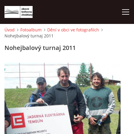
Úvod
Fotoalbum
Dění v obci ve fotografiích
Nohejbalový turnaj 2011
ÚVOD
Nohejbalový turnaj 2011
LETNÍ KINO 2026
VÝPŮJČNÍ DOBA
KONTAKTY
ON-LINE KATALOG
WEBOVÁ KAMERA