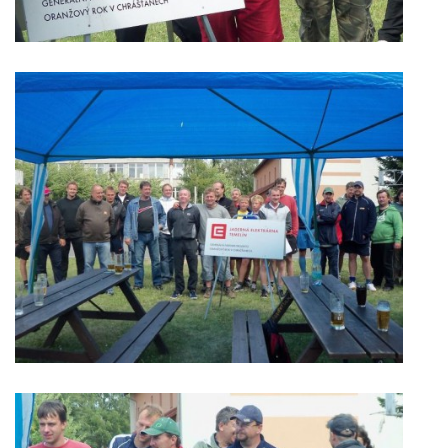
VIDEA Z DRONU
STREET ART
"KNIHOBUDKY"
ČASOSBĚRY - CHRÁŠŤANY
PROJEKT FLYNN "KNIHOVNA" CARSEN
E-KNIHY DO KAŽDÉ KNIHOVNY
GRANTY A DOTACE