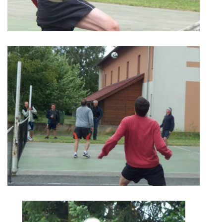
HRY, KVÍZY, VZDĚLÁVÁNÍ ON-LINE
Obecní knihovna Chrášťany
Chrášťany 74
373 04
knihovnachrastany@seznam.cz
© 2026 eStránky.cz
|
RSS
|
WebSlice
|
Tisk
|
Aktualizováno: 1. 8. 2026
|
Nahoru ↑