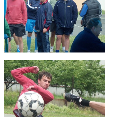
MOBILNÍ APLIKACE
FREE WIFI
VÝZNAČNÍ RODÁCI
FOTOALBUM
PODĚKOVÁNÍ
NAPSALI O NÁS....
SLUŽBY
KNIHOVNÍ ŘÁD