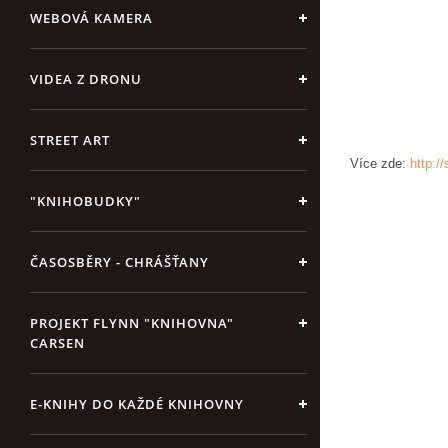
WEBOVÁ KAMERA
VIDEA Z DRONU
STREET ART
Více zde:
http:/
"KNIHOBUDKY"
ČASOSBĚRY - CHRÁŠŤANY
PROJEKT FLYNN "KNIHOVNA"
CARSEN
E-KNIHY DO KAŽDÉ KNIHOVNY