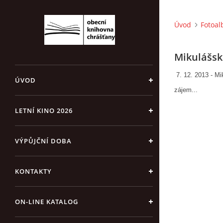
Úvod
Fotoa
Mikulášsk
7. 12. 2013 - Mi
ÚVOD
zájem...
LETNÍ KINO 2026
VÝPŮJČNÍ DOBA
KONTAKTY
ON-LINE KATALOG