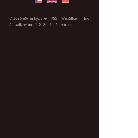
© 2026 eStránky.cz
|
RSS
|
WebSlice
|
Tisk
|
Aktualizováno: 1. 8. 2026
|
Nahoru ↑