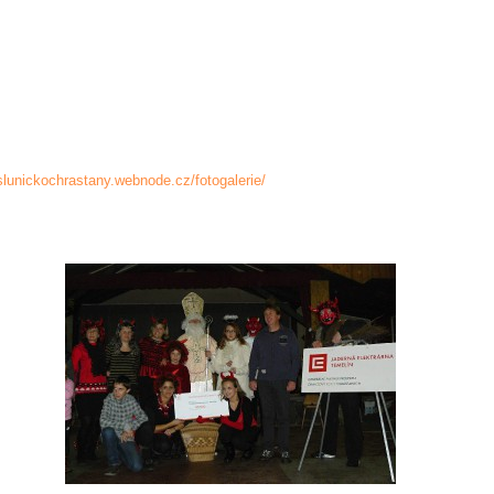
/slunickochrastany.webnode.cz/fotogalerie/