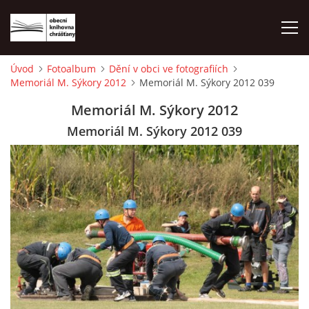
Úvod
Fotoalbum
Dění v obci ve fotografiích
Memoriál M. Sýkory 2012
Memoriál M. Sýkory 2012 039
ÚVOD
Memoriál M. Sýkory 2012
LETNÍ KINO 2026
Memoriál M. Sýkory 2012 039
VÝPŮJČNÍ DOBA
KONTAKTY
ON-LINE KATALOG
WEBOVÁ KAMERA