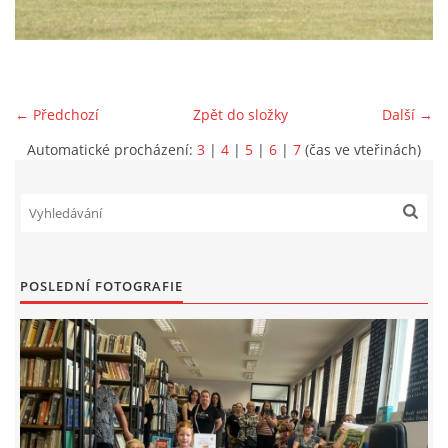
VIDEA Z DRONU
STREET ART
← Předchozí
Zpět do složky
Další →
Automatické procházení:
3
|
4
|
5
|
6
|
7
(čas ve vteřinách)
"KNIHOBUDKY"
ČASOSBĚRY - CHRÁŠŤANY
PROJEKT FLYNN "KNIHOVNA" CARSEN
POSLEDNÍ FOTOGRAFIE
E-KNIHY DO KAŽDÉ KNIHOVNY
GRANTY A DOTACE