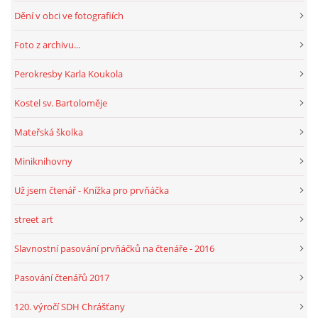
Dění v obci ve fotografiích
HRY, KVÍZY, VZDĚLÁVÁNÍ ON-LINE
Foto z archivu...
Perokresby Karla Koukola
Obecní knihovna Chrášťany
Kostel sv. Bartoloměje
Chrášťany 74
373 04
Mateřská školka
knihovnachrastany@seznam.cz
Miniknihovny
Už jsem čtenář - Knížka pro prvňáčka
street art
© 2026 eStránky.cz
|
RSS
|
WebSlice
|
Tisk
|
Aktualizováno: 1. 8. 2026
|
Nahoru ↑
Slavnostní pasování prvňáčků na čtenáře - 2016
Pasování čtenářů 2017
120. výročí SDH Chrášťany