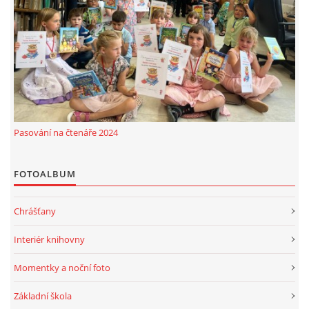
MOBILNÍ APLIKACE
FREE WIFI
VÝZNAČNÍ RODÁCI
Pasování na čtenáře 2024
FOTOALBUM
FOTOALBUM
PODĚKOVÁNÍ
Chrášťany
NAPSALI O NÁS....
Interiér knihovny
SLUŽBY
Momentky a noční foto
Základní škola
KNIHOVNÍ ŘÁD