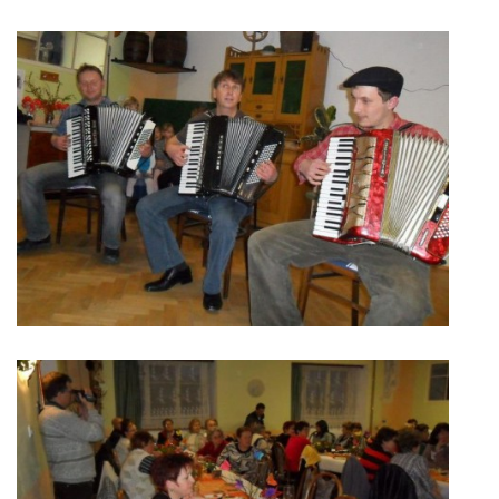
VIDEA Z DRONU
STREET ART
"KNIHOBUDKY"
ČASOSBĚRY - CHRÁŠŤANY
PROJEKT FLYNN "KNIHOVNA" CARSEN
E-KNIHY DO KAŽDÉ KNIHOVNY
GRANTY A DOTACE