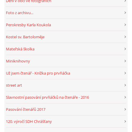
Dění v obci ve fotografiích
Foto z archivu...
Perokresby Karla Koukola
Kostel sv. Bartoloměje
Mateřská školka
Miniknihovny
Už jsem čtenář - Knížka pro prvňáčka
street art
Slavnostní pasování prvňáčků na čtenáře - 2016
Pasování čtenářů 2017
120. výročí SDH Chrášťany