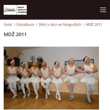
Úvod
Fotoalbum
Dění v obci ve fotografiích
MDŽ 2011
ÚVOD
MDŽ 2011
LETNÍ KINO 2026
VÝPŮJČNÍ DOBA
KONTAKTY
ON-LINE KATALOG
WEBOVÁ KAMERA