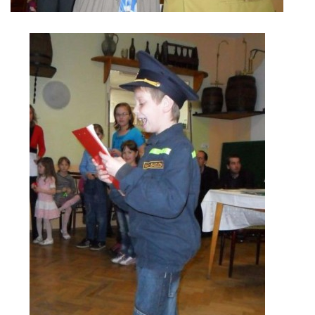
HRY, KVÍZY, VZDĚLÁVÁNÍ ON-LINE
Obecní knihovna Chrášťany
Chrášťany 74
373 04
knihovnachrastany@seznam.cz
© 2026 eStránky.cz
|
RSS
|
WebSlice
|
Tisk
|
Aktualizováno: 1. 8. 2026
|
Nahoru ↑