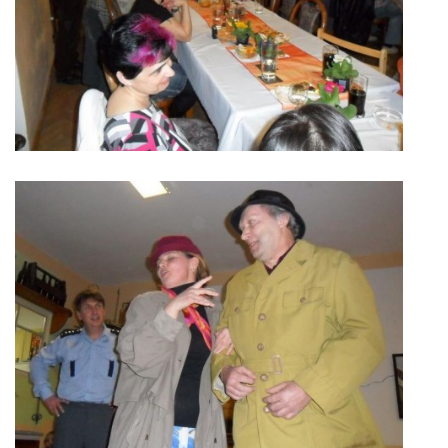
MOBILNÍ APLIKACE
FREE WIFI
VÝZNAČNÍ RODÁCI
FOTOALBUM
PODĚKOVÁNÍ
NAPSALI O NÁS....
SLUŽBY
KNIHOVNÍ ŘÁD