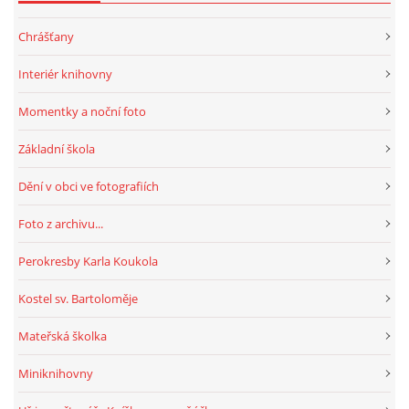
Chrášťany
HRY, KVÍZY, VZDĚLÁVÁNÍ ON-LINE
Interiér knihovny
Obecní knihovna Chrášťany
Momentky a noční foto
Chrášťany 74
Základní škola
373 04
knihovnachrastany@seznam.cz
Dění v obci ve fotografiích
Foto z archivu...
Perokresby Karla Koukola
© 2026 eStránky.cz
|
RSS
|
WebSlice
|
Tisk
|
Aktualizováno: 1. 8. 2026
|
Kostel sv. Bartoloměje
Nahoru ↑
Mateřská školka
Miniknihovny