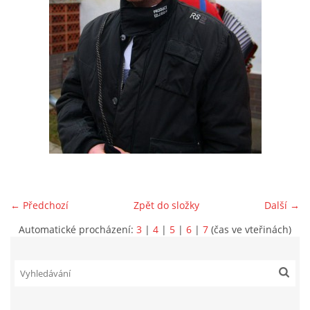
VIDEA Z DRONU
STREET ART
"KNIHOBUDKY"
ČASOSBĚRY - CHRÁŠŤANY
PROJEKT FLYNN "KNIHOVNA" CARSEN
← Předchozí
Zpět do složky
Další →
Automatické procházení:
3
|
4
|
5
|
6
|
7
(čas ve vteřinách)
E-KNIHY DO KAŽDÉ KNIHOVNY
GRANTY A DOTACE