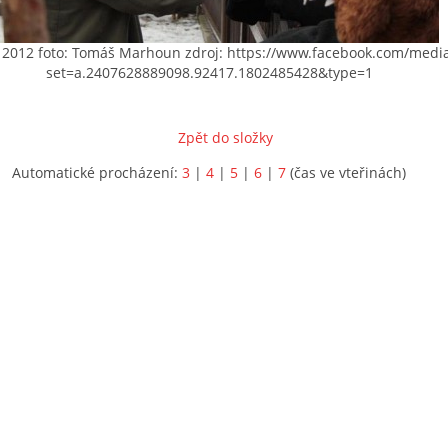
2012 foto: Tomáš Marhoun zdroj: https://www.facebook.com/media
set=a.2407628889098.92417.1802485428&type=1
Zpět do složky
Automatické procházení:
3
|
4
|
5
|
6
|
7
(čas ve vteřinách)