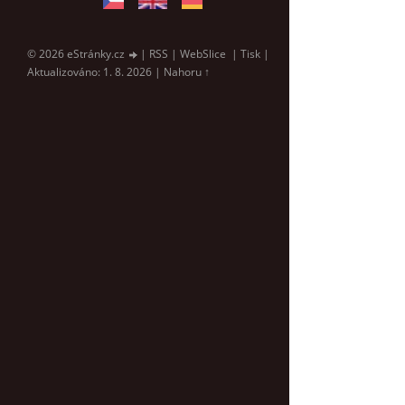
© 2026 eStránky.cz
|
RSS
|
WebSlice
|
Tisk
|
Aktualizováno: 1. 8. 2026
|
Nahoru ↑